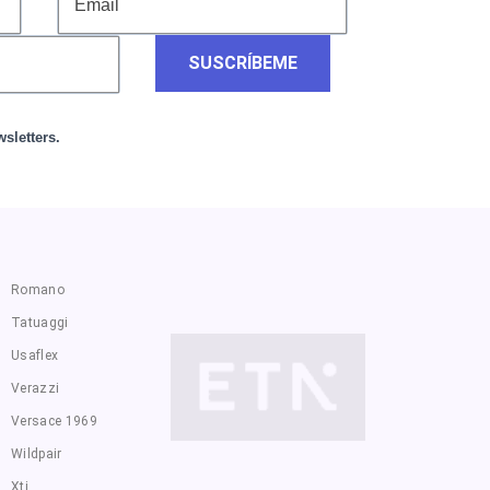
SUSCRÍBEME
sletters.
Romano
Tatuaggi
Usaflex
Verazzi
Versace 1969
Wildpair
Xti