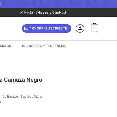
Í
¡Hasta 45 días para Cambios!
0
10%OFF-SUSCRÍBETE
 MAYOR
INSPIRACIÓN Y TENDENCIAS
ta Gamuza Negro
más Baratos
,
Zapatos Mujer
r
cio