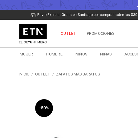
Saltar
Envío Express Gratis en Santiago por comprar sobre los $30
al
contenido
OUTLET
PROMOCIONES
MUJER
HOMBRE
NIÑOS
NIÑAS
ACCES
INICIO
/
OUTLET
/
ZAPATOS MÁS BARATOS
-50%