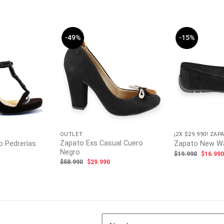
-49%
-15%
OUTLET
¡2X $29.990! ZA
Zapato Exs Casual Cuero
o Pedrerías
Zapato New Wal
Negro
l
El
$
19.990
$
16.99
recio
precio
El
El
$
58.990
$
29.990
ctual
origina
precio
precio
s:
era:
original
actual
22.990.
$19.99
era:
es:
$58.990.
$29.990.