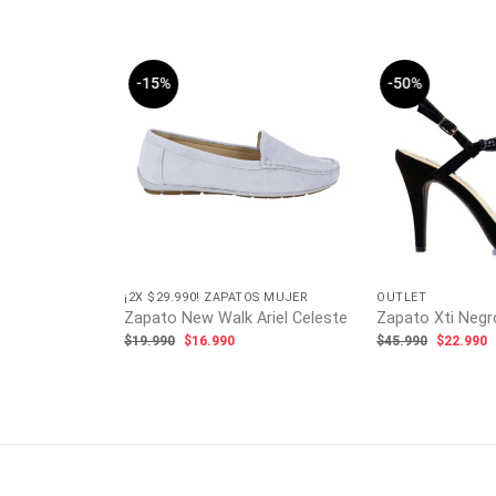
-15%
-50%
RGATAS
¡2X $29.990! ZAPATOS MUJER
OUTLET
 Coco Nanda
Zapato New Walk Ariel Celeste
Zapato Xti Negr
El
El
El
E
$
19.990
$
16.990
$
45.990
$
22.990
precio
precio
precio
p
original
actual
original
a
ecio
era:
es:
era:
e
tual
$19.990.
$16.990.
$45.990.
$
:
3.990.