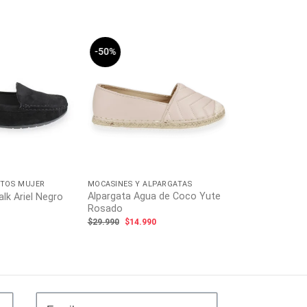
-50%
-50%
PATOS MUJER
MOCASINES Y ALPARGATAS
MOCASINES Y A
Alpargata Agua de Coco Yute
k Ariel Negro
Mocasín Exs 
Rosado
El
El
0
$
49.990
$
24.9
precio
preci
El
El
$
29.990
$
14.990
l
actual
origin
precio
precio
es:
era:
original
actual
0.
$16.990.
$49.9
era:
es:
$29.990.
$14.990.