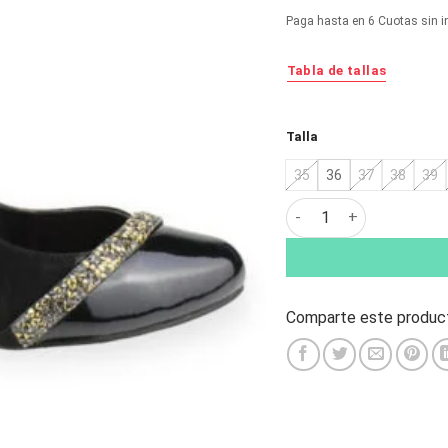
original
ac
Paga hasta en 6 Cuotas sin i
era:
es:
$59.990.
$2
Tabla de tallas
Alternative:
Talla
35
36
37
38
39
Zapato Exs Fiesta Gam
Comparte este product