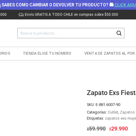
¿SABES COMO CAMBIAR O DEVOLVER TU PRODUCTO? 🛍
CLICK AQU
.000
Envío GRATIS A TODO CHILE en compras sobre $50.000
Buscar
por:
ORIOS
TIENDA ELIGE TU NÚMERO
VENTA DE ZAPATOS AL POR
Zapato Exs Fies
SKU:
E-881.6007-90
Categorías:
Outlet
,
Zapatos 
Etiquetas:
zapatos exs muje
El
El
59.990
29.990
$
$
precio
pre