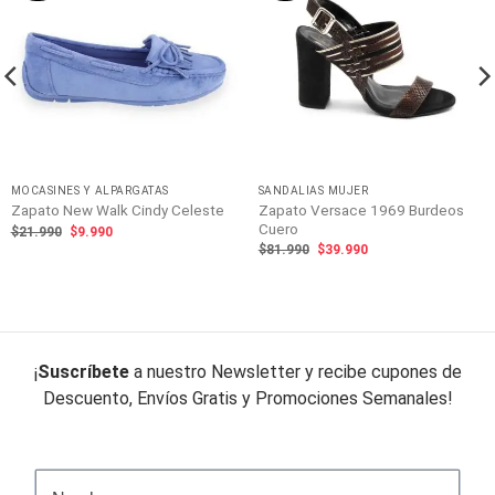
MOCASINES Y ALPARGATAS
SANDALIAS MUJER
Zapato Versace 1969 Burdeos
Zapato New Walk Cindy Celeste
Cuero
El
El
$
21.990
$
9.990
precio
precio
El
El
$
81.990
$
39.990
original
actual
precio
precio
era:
es:
original
actual
$21.990.
$9.990.
era:
es:
$81.990.
$39.990.
¡
Suscríbete
a nuestro Newsletter y recibe cupones de
Descuento, Envíos Gratis y Promociones Semanales!