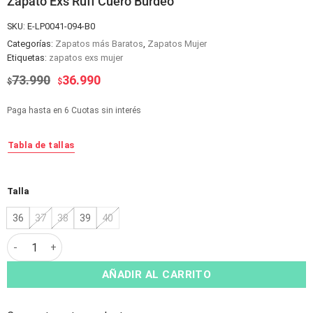
Zapato Exs Ruff Cuero Burdeo
SKU:
E-LP0041-094-B0
Categorías:
Zapatos más Baratos
,
Zapatos Mujer
Etiquetas:
zapatos exs mujer
El
El
73.990
36.990
$
$
precio
precio
original
actual
Paga hasta en 6 Cuotas sin interés
era:
es:
$73.990.
$36.990.
Tabla de tallas
Alternative:
Talla
36
37
38
39
40
Zapato Exs Ruff Cuero Burdeo cantidad
AÑADIR AL CARRITO