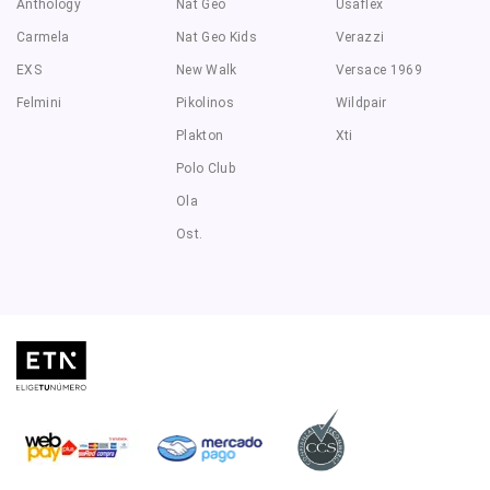
Anthology
Nat Geo
Usaflex
Carmela
Nat Geo Kids
Verazzi
EXS
New Walk
Versace 1969
Felmini
Pikolinos
Wildpair
Plakton
Xti
Polo Club
Ola
Ost.