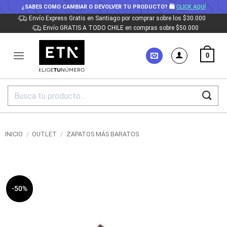
¿SABES COMO CAMBIAR O DEVOLVER TU PRODUCTO? 🛍
CLICK AQUÍ
Saltar
Envío Express Gratis en Santiago por comprar sobre los $30.000
Envío GRATIS A TODO CHILE en compras sobre $50.000
al
contenido
0
Buscar
por:
INICIO
/
OUTLET
/
ZAPATOS MÁS BARATOS
-50%