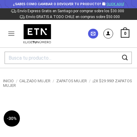
¿SABES COMO CAMBIAR O DEVOLVER TU PRODUCTO? 🛍
CLICK AQUÍ
Saltar
Envío Express Gratis en Santiago por comprar sobre los $30.000
Envío GRATIS A TODO CHILE en compras sobre $50.000
al
contenido
0
Buscar
por:
INICIO
/
CALZADO MUJER
/
ZAPATOS MUJER
/
¡2X $29.990! ZAPATOS
MUJER
-30%