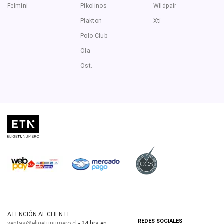
Felmini
Pikolinos
Wildpair
Plakton
Xti
Polo Club
Ola
Ost.
ATENCIÓN AL CLIENTE
REDES SOCIALES
ventas@eligetunumero.cl
- 24 hrs en