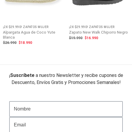
¡2X $29.990! ZAPATOS MUJER
¡2X $29.990! ZAPATOS MUJER
Alpargata Agua de Coco Yute
Zapato New Walk Chiporro Negro
Blanca
El
El
$
19.990
$
16.990
precio
precio
El
El
$
26.990
$
18.990
original
actual
precio
precio
era:
es:
original
actual
$19.990.
$16.990.
era:
es:
$26.990.
$18.990.
¡
Suscríbete
a nuestro Newsletter y recibe cupones de
Descuento, Envíos Gratis y Promociones Semanales!