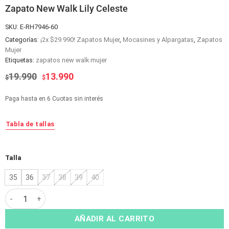
Zapato New Walk Lily Celeste
SKU:
E-RH7946-60
Categorías:
¡2x $29.990! Zapatos Mujer
,
Mocasines y Alpargatas
,
Zapatos
Mujer
Etiquetas:
zapatos new walk mujer
El
El
19.990
13.990
$
$
precio
precio
original
actual
Paga hasta en 6 Cuotas sin interés
era:
es:
$19.990.
$13.990.
Tabla de tallas
Alternative:
Talla
35
36
37
38
39
40
Zapato New Walk Lily Celeste cantidad
AÑADIR AL CARRITO