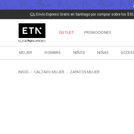
Saltar
Envío Express Gratis en Santiago por comprar sobre los $30
al
contenido
OUTLET
PROMOCIONES
MUJER
HOMBRE
NIÑOS
NIÑAS
ACCES
INICIO
/
CALZADO MUJER
/
ZAPATOS MUJER