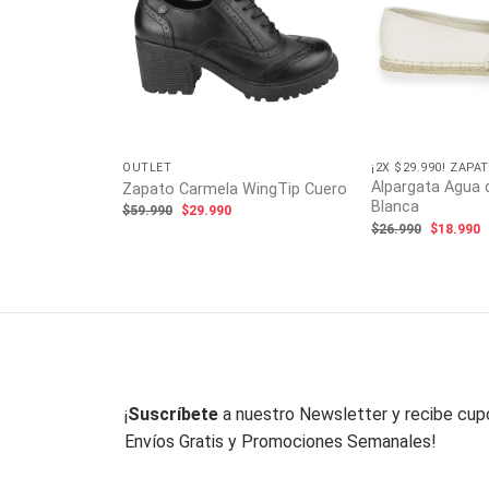
OS MUJER
Lily Celeste
ecio
tual
:
3.990.
OUTLET
¡2X $29.990! ZAP
Alpargata Agua 
Zapato Carmela WingTip Cuero
Blanca
El
El
$
59.990
$
29.990
precio
precio
El
E
$
26.990
$
18.990
original
actual
precio
p
era:
es:
original
a
$59.990.
$29.990.
era:
e
$26.990.
$
¡
Suscríbete
a nuestro Newsletter y recibe cu
Envíos Gratis y Promociones Semanales!