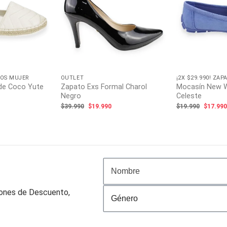
ATOS MUJER
OUTLET
¡2X $29.990! ZA
de Coco Yute
Zapato Exs Formal Charol
Mocasín New W
Negro
Celeste
l
El
El
El
$
39.990
$
19.990
$
19.990
$
17.99
recio
precio
precio
precio
ctual
original
actual
origina
s:
era:
es:
era:
18.990.
$39.990.
$19.990.
$19.99
pones de Descuento,