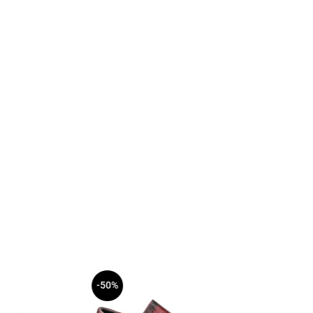
-50%
-51%