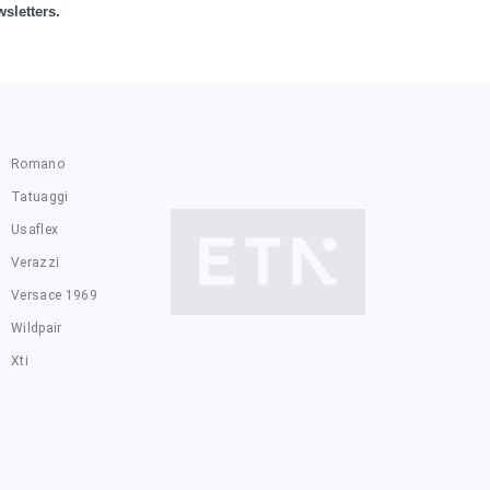
sletters.
Romano
Tatuaggi
Usaflex
Verazzi
Versace 1969
Wildpair
Xti