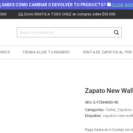
¿SABES COMO CAMBIAR O DEVOLVER TU PRODUCTO? 🛍
CLICK AQU
.000
Envío GRATIS A TODO CHILE en compras sobre $50.000
Buscar
por:
ORIOS
TIENDA ELIGE TU NÚMERO
VENTA DE ZAPATOS AL POR
Zapato New Wal
SKU:
E-FCM4693-90
Categorías:
Outlet
,
Zapatos 
Etiquetas:
zapatos new walk
Paga hasta en 6 Cuotas sin i