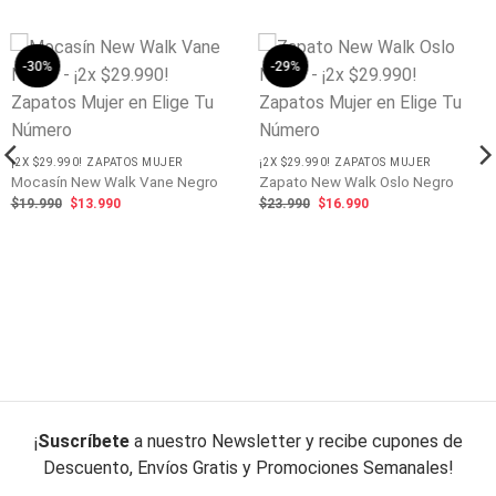
-30%
-29%
¡2X $29.990! ZAPATOS MUJER
¡2X $29.990! ZAPATOS MUJER
Mocasín New Walk Vane Negro
Zapato New Walk Oslo Negro
El
El
El
El
$
19.990
$
13.990
$
23.990
$
16.990
precio
precio
precio
precio
original
actual
original
actual
era:
es:
era:
es:
$19.990.
$13.990.
$23.990.
$16.990.
¡
Suscríbete
a nuestro Newsletter y recibe cupones de
Descuento, Envíos Gratis y Promociones Semanales!