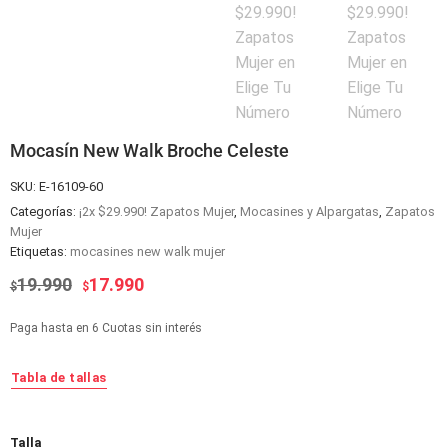
Mocasín New Walk Broche Celeste
SKU:
E-16109-60
Categorías:
¡2x $29.990! Zapatos Mujer
,
Mocasines y Alpargatas
,
Zapatos
Mujer
Etiquetas:
mocasines new walk mujer
El
El
19.990
17.990
$
$
precio
precio
original
actual
Paga hasta en 6 Cuotas sin interés
era:
es:
$19.990.
$17.990.
Tabla de tallas
Alternative:
Talla