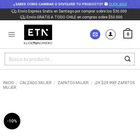
¿SABES COMO CAMBIAR O DEVOLVER TU PRODUCTO? 🛍
CLICK AQUÍ
Saltar
Envío Express Gratis en Santiago por comprar sobre los $30.000
Envío GRATIS A TODO CHILE en compras sobre $50.000
al
contenido
0
Buscar
por:
INICIO
/
CALZADO MUJER
/
ZAPATOS MUJER
/
¡2X $29.990! ZAPATOS
MUJER
-10%