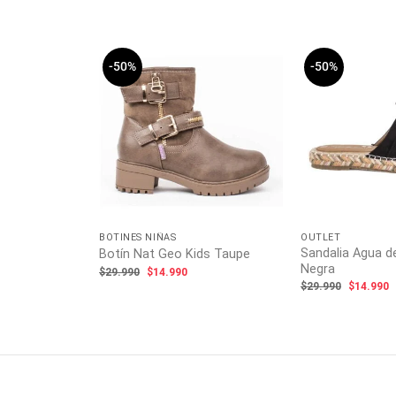
-50%
-50%
BOTINES NIÑAS
OUTLET
Sandalia Agua d
e Coco Yellow
Botín Nat Geo Kids Taupe
Negra
El
El
$
29.990
$
14.990
ecio
precio
precio
El
E
$
29.990
$
14.990
tual
original
actual
precio
p
:
era:
es:
original
a
6.990.
$29.990.
$14.990.
era:
e
$29.990.
$