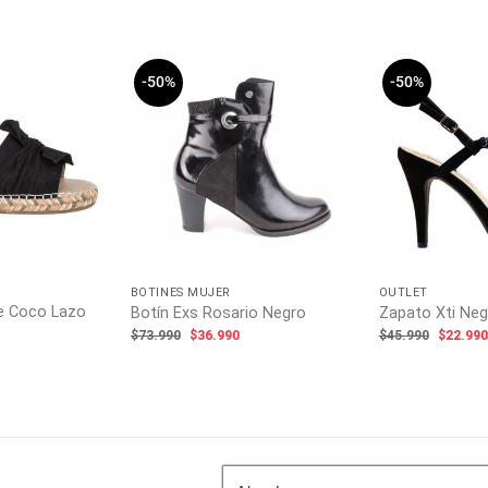
-50%
-50%
BOTINES MUJER
OUTLET
e Coco Lazo
Botín Exs Rosario Negro
Zapato Xti Neg
El
El
El
$
73.990
$
36.990
$
45.990
$
22.99
precio
precio
precio
l
original
actual
origina
recio
era:
es:
era:
ctual
$73.990.
$36.990.
$45.99
s:
14.990.