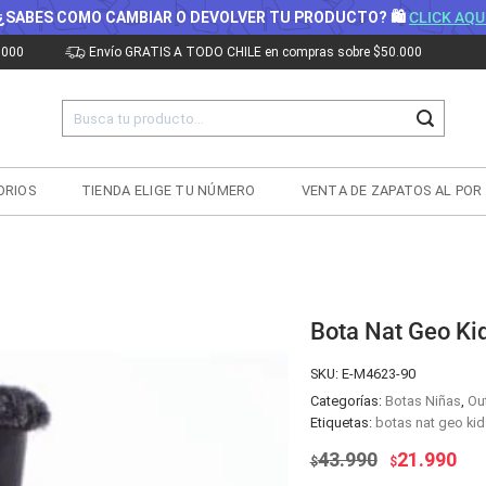
¿SABES COMO CAMBIAR O DEVOLVER TU PRODUCTO? 🛍
CLICK AQU
.000
Envío GRATIS A TODO CHILE en compras sobre $50.000
Buscar
por:
ORIOS
TIENDA ELIGE TU NÚMERO
VENTA DE ZAPATOS AL POR
Bota Nat Geo Ki
SKU:
E-M4623-90
Categorías:
Botas Niñas
,
Out
Etiquetas:
botas nat geo kid
El
El
43.990
21.990
$
$
precio
pre