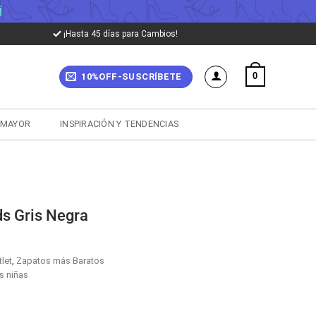
Í
¡Hasta 45 días para Cambios!
0
10%OFF-SUSCRÍBETE
 MAYOR
INSPIRACIÓN Y TENDENCIAS
ds Gris Negra
let
,
Zapatos más Baratos
s niñas
cio