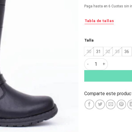
original
ac
Paga hasta en 6 Cuotas sin i
era:
es:
$43.990.
$2
Tabla de tallas
Alternative:
Talla
30
31
32
33
36
Bota Nat Geo Kids Gris
Comparte este product