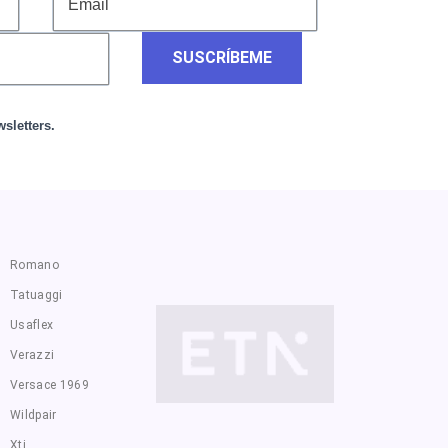
SUSCRÍBEME
sletters.
Romano
Tatuaggi
Usaflex
Verazzi
Versace 1969
Wildpair
Xti