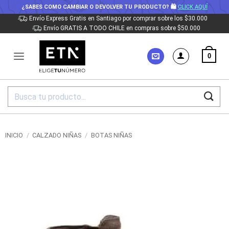
¿SABES COMO CAMBIAR O DEVOLVER TU PRODUCTO? 🛍
CLICK AQUÍ
Saltar
Envío Express Gratis en Santiago por comprar sobre los $30.000
Envío GRATIS A TODO CHILE en compras sobre $50.000
al
contenido
0
Buscar
por:
INICIO
/
CALZADO NIÑAS
/
BOTAS NIÑAS