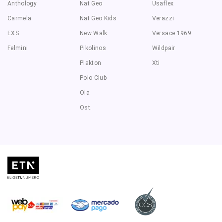
Anthology
Nat Geo
Usaflex
Carmela
Nat Geo Kids
Verazzi
EXS
New Walk
Versace 1969
Felmini
Pikolinos
Wildpair
Plakton
Xti
Polo Club
Ola
Ost.