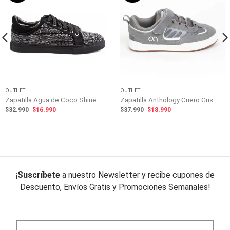
OUTLET
OUTLET
Zapatilla Agua de Coco Shine
Zapatilla Anthology Cuero Gris
El
El
El
El
$
32.990
$
16.990
$
37.990
$
18.990
precio
precio
precio
precio
original
actual
original
actual
era:
es:
era:
es:
$32.990.
$16.990.
$37.990.
$18.990.
¡
Suscríbete
a nuestro Newsletter y recibe cupones de
Descuento, Envíos Gratis y Promociones Semanales!