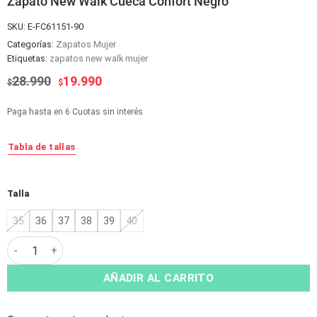
Zapato New Walk Cueca Confort Negro
SKU:
E-FC61151-90
Categorías:
Zapatos Mujer
Etiquetas:
zapatos new walk mujer
El
El
28.990
19.990
$
$
precio
precio
original
actual
Paga hasta en 6 Cuotas sin interés
era:
es:
$28.990.
$19.990.
Tabla de tallas
Alternative:
Talla
35
36
37
38
39
40
Zapato New Walk Cueca Confort Negro cantidad
AÑADIR AL CARRITO