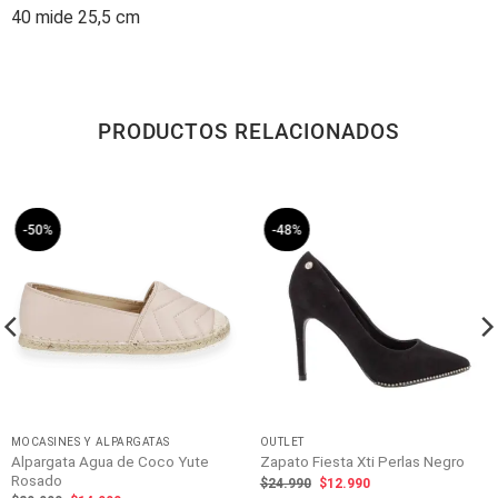
40 mide 25,5 cm
PRODUCTOS RELACIONADOS
-50%
-48%
MOCASINES Y ALPARGATAS
OUTLET
Alpargata Agua de Coco Yute
Zapato Fiesta Xti Perlas Negro
Rosado
El
El
$
24.990
$
12.990
precio
precio