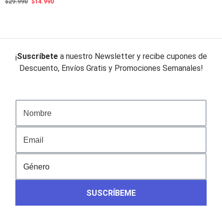
El
El
$
29.990
$
14.990
original
actual
precio
precio
era:
es:
original
actual
$24.990.
$12.990.
era:
es:
$29.990.
$14.990.
¡
Suscríbete
a nuestro Newsletter y recibe cupones de
Descuento, Envíos Gratis y Promociones Semanales!
SUSCRÍBEME