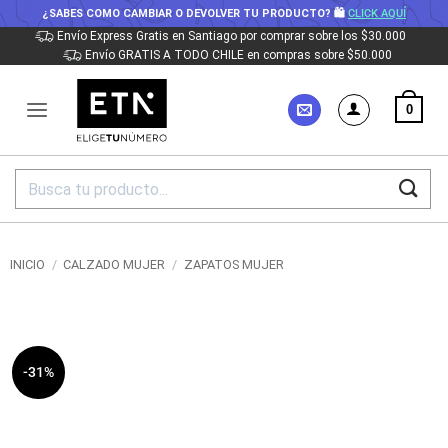
¿SABES COMO CAMBIAR O DEVOLVER TU PRODUCTO? 🛍
CLICK AQUÍ
Saltar
Envío Express Gratis en Santiago por comprar sobre los $30.000
Envío GRATIS A TODO CHILE en compras sobre $50.000
al
contenido
0
Buscar
por:
INICIO
/
CALZADO MUJER
/
ZAPATOS MUJER
-31%