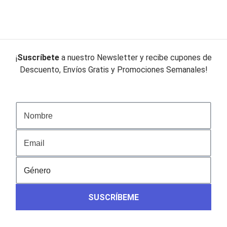
original
actual
original
actual
era:
es:
era:
es:
$59.990.
$29.990.
$19.990.
$13.990.
¡
Suscríbete
a nuestro Newsletter y recibe cupones de
Descuento, Envíos Gratis y Promociones Semanales!
SUSCRÍBEME