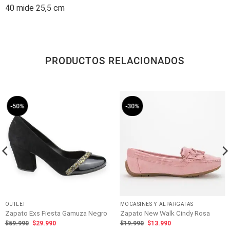
40 mide 25,5 cm
PRODUCTOS RELACIONADOS
-50%
-30%
OUTLET
MOCASINES Y ALPARGATAS
Zapato Exs Fiesta Gamuza Negro
Zapato New Walk Cindy Rosa
El
El
El
El
$
59.990
$
29.990
$
19.990
$
13.990
precio
precio
precio
precio