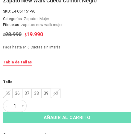
Zapato New Walk Cueca Confort Negro
SKU:
E-FC61151-90
Categorías:
Zapatos Mujer
Etiquetas:
zapatos new walk mujer
El
El
28.990
19.990
$
$
precio
precio
original
actual
Paga hasta en 6 Cuotas sin interés
era:
es:
$28.990.
$19.990.
Tabla de tallas
Alternative:
Talla
35
36
37
38
39
40
Zapato New Walk Cueca Confort Negro cantidad
AÑADIR AL CARRITO