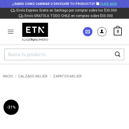
¿SABES COMO CAMBIAR O DEVOLVER TU PRODUCTO? 🛍
CLICK AQUÍ
Saltar
Envío Express Gratis en Santiago por comprar sobre los $30.000
Envío GRATIS A TODO CHILE en compras sobre $50.000
al
contenido
0
Buscar
por:
INICIO
/
CALZADO MUJER
/
ZAPATOS MUJER
-31%