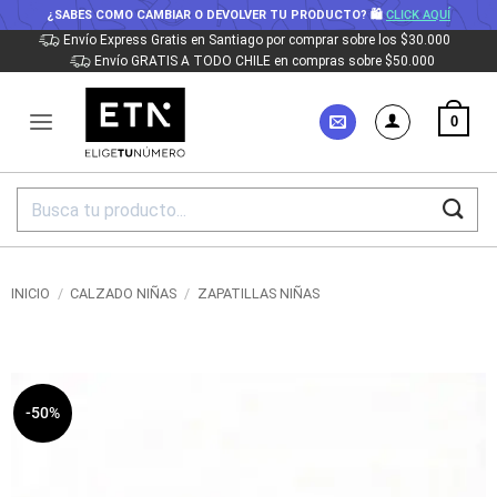
¿SABES COMO CAMBIAR O DEVOLVER TU PRODUCTO? 🛍
CLICK AQUÍ
Saltar
Envío Express Gratis en Santiago por comprar sobre los $30.000
Envío GRATIS A TODO CHILE en compras sobre $50.000
al
contenido
0
Buscar
por:
INICIO
/
CALZADO NIÑAS
/
ZAPATILLAS NIÑAS
-50%