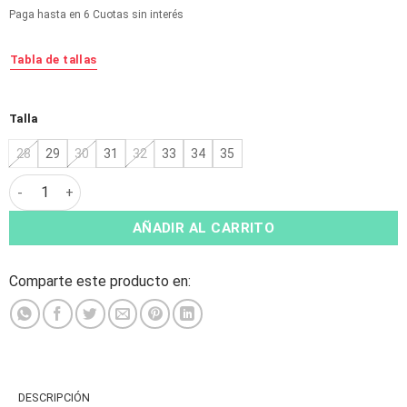
original
actual
Paga hasta en 6 Cuotas sin interés
era:
es:
$25.990.
$12.990.
Tabla de tallas
Alternative:
Talla
28
29
30
31
32
33
34
35
Zapatilla Ost. Spring Print cantidad
AÑADIR AL CARRITO
Comparte este producto en:
DESCRIPCIÓN