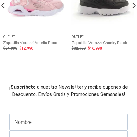
OUTLET
OUTLET
Zapatilla Verazzi Amelia Rosa
Zapatilla Verazzi Chunky Black
El
El
El
El
$
24.990
$
12.990
$
32.990
$
16.990
precio
precio
precio
precio
original
actual
original
actual
era:
es:
era:
es:
$24.990.
$12.990.
$32.990.
$16.990.
¡
Suscríbete
a nuestro Newsletter y recibe cupones de
Descuento, Envíos Gratis y Promociones Semanales!