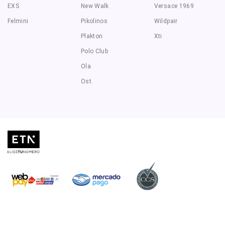
EXS
New Walk
Versace 1969
Felmini
Pikolinos
Wildpair
Plakton
Xti
Polo Club
Ola
Ost.