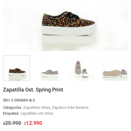
Zapatilla Ost. Spring Print
SKU:
E-DB6689-4L0
Categorías:
Zapatillas niñas
,
Zapatos más Baratos
Etiquetas:
zapatillas ost niñas
El
El
25.990
12.990
$
$
precio
precio