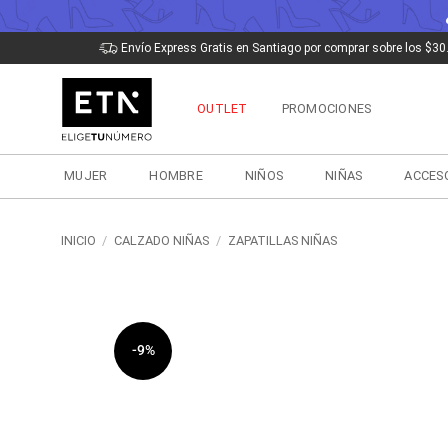
Saltar
Envío Express Gratis en Santiago por comprar sobre los $30
al
contenido
OUTLET
PROMOCIONES
MUJER
HOMBRE
NIÑOS
NIÑAS
ACCES
INICIO
/
CALZADO NIÑAS
/
ZAPATILLAS NIÑAS
-9%