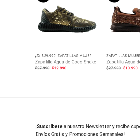
lk Padua
ecio
tual
:
4.990.
¡2X $29.990! ZAPATILLAS MUJER
ZAPATILLAS MUJE
Zapatilla Agua de Coco Snake
Zapatilla Agua d
El
El
El
E
$
27.990
$
12.990
$
27.990
$
13.990
precio
precio
precio
p
original
actual
original
a
era:
es:
era:
e
$27.990.
$12.990.
$27.990.
$
¡
Suscríbete
a nuestro Newsletter y recibe cu
Envíos Gratis y Promociones Semanales!