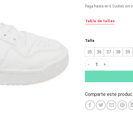
original
ac
Paga hasta en 6 Cuotas sin i
era:
es:
$21.990.
$1
Tabla de tallas
Alternative:
Talla
35
36
37
38
39
Zapatilla New Walk Mod
Comparte este product