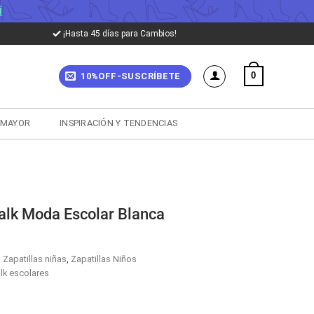
Í
¡Hasta 45 días para Cambios!
0
10%OFF-SUSCRÍBETE
 MAYOR
INSPIRACIÓN Y TENDENCIAS
alk Moda Escolar Blanca
,
Zapatillas niñas
,
Zapatillas Niños
lk escolares
cio