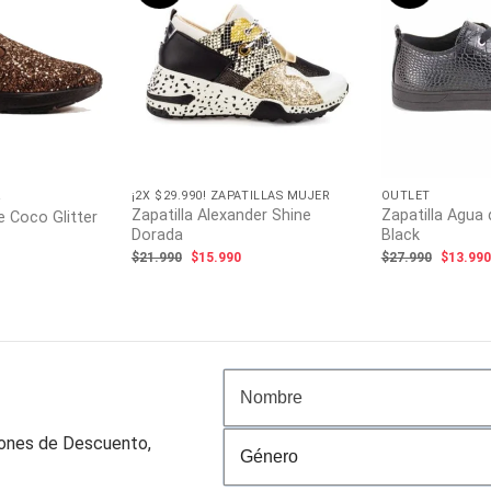
R
¡2X $29.990! ZAPATILLAS MUJER
OUTLET
Zapatilla Alexander Shine
Zapatilla Agua 
e Coco Glitter
Dorada
Black
l
recio
El
El
El
$
21.990
$
15.990
$
27.990
$
13.99
ctual
precio
precio
precio
s:
original
actual
origina
13.990.
era:
es:
era:
$21.990.
$15.990.
$27.99
pones de Descuento,