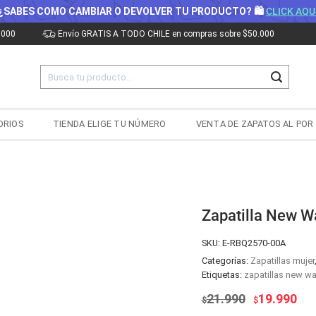
¿SABES COMO CAMBIAR O DEVOLVER TU PRODUCTO? 🛍
CLICK AQU
.000
Envío GRATIS A TODO CHILE en compras sobre $50.000
Buscar
por:
ORIOS
TIENDA ELIGE TU NÚMERO
VENTA DE ZAPATOS AL POR
Zapatilla New W
SKU:
E-RBQ2570-00A
Categorías:
Zapatillas mujer
Etiquetas:
zapatillas new wa
El
El
21.990
19.990
$
$
precio
pre