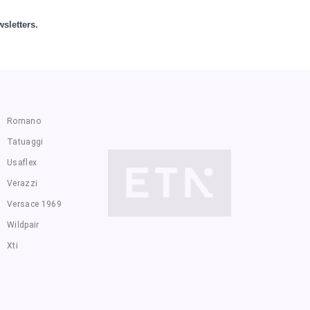
sletters.
Romano
Tatuaggi
Usaflex
Verazzi
Versace 1969
Wildpair
Xti