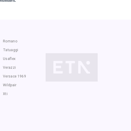
sletters.
Romano
Tatuaggi
Usaflex
Verazzi
Versace 1969
Wildpair
Xti