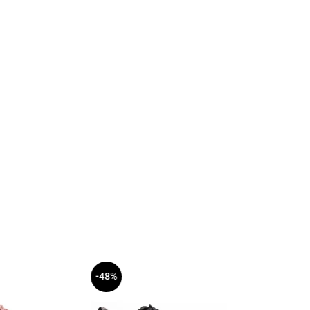
-48%
-50%