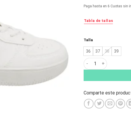
original
ac
Paga hasta en 6 Cuotas sin i
era:
es:
$18.990.
$1
Tabla de tallas
Alternative:
Talla
36
37
38
39
Zapatilla New Walk Esc
Comparte este product