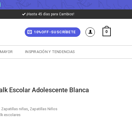
Í
¡Hasta 45 días para Cambios!
0
10%OFF-SUSCRÍBETE
 MAYOR
INSPIRACIÓN Y TENDENCIAS
alk Escolar Adolescente Blanca
,
Zapatillas niñas
,
Zapatillas Niños
lk escolares
cio