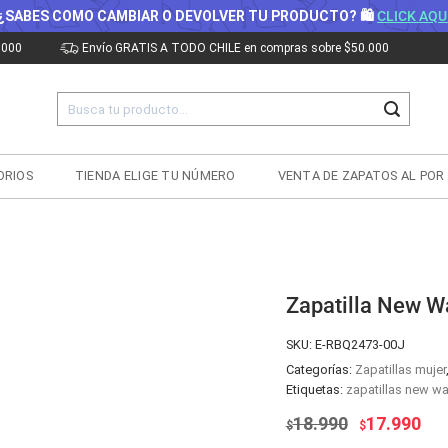
¿SABES COMO CAMBIAR O DEVOLVER TU PRODUCTO? 🛍
CLICK AQU
.000
Envío GRATIS A TODO CHILE en compras sobre $50.000
Buscar
por:
ORIOS
TIENDA ELIGE TU NÚMERO
VENTA DE ZAPATOS AL POR
Zapatilla New W
SKU:
E-RBQ2473-00J
Categorías:
Zapatillas mujer
Etiquetas:
zapatillas new wa
El
El
18.990
17.990
$
$
precio
pre