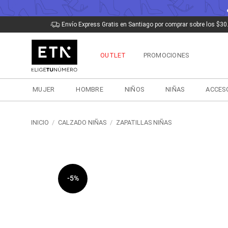
Saltar
Envío Express Gratis en Santiago por comprar sobre los $30
al
contenido
OUTLET
PROMOCIONES
MUJER
HOMBRE
NIÑOS
NIÑAS
ACCES
INICIO
/
CALZADO NIÑAS
/
ZAPATILLAS NIÑAS
-5%