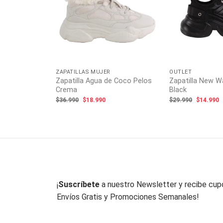
ose White
ecio
tual
:
3.990.
ZAPATILLAS MUJER
OUTLET
Zapatilla Agua de Coco Pelos
Zapatilla New W
Crema
Black
El
El
El
E
$
36.990
$
18.990
$
29.990
$
14.990
precio
precio
precio
p
original
actual
original
a
era:
es:
era:
e
$36.990.
$18.990.
$29.990.
$
¡
Suscríbete
a nuestro Newsletter y recibe cu
Envíos Gratis y Promociones Semanales!