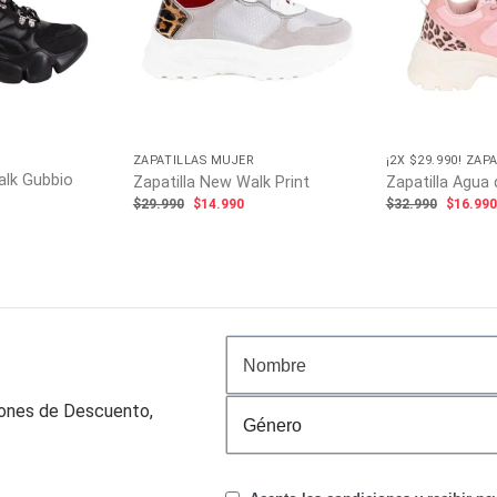
ZAPATILLAS MUJER
¡2X $29.990! ZAP
alk Gubbio
Zapatilla New Walk Print
Zapatilla Agua
El
El
El
$
29.990
$
14.990
$
32.990
$
16.99
precio
precio
precio
l
original
actual
origina
recio
era:
es:
era:
ctual
$29.990.
$14.990.
$32.99
s:
14.990.
pones de Descuento,