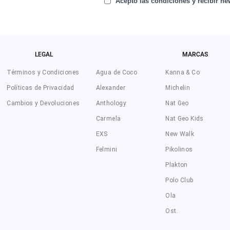
Acepto las condiciones y recibir new
LEGAL
MARCAS
Términos y Condiciones
Agua de Coco
Kanna & Co
Políticas de Privacidad
Alexander
Michelin
Cambios y Devoluciones
Anthology
Nat Geo
Carmela
Nat Geo Kids
EXS
New Walk
Felmini
Pikolinos
Plakton
Polo Club
Ola
Ost.