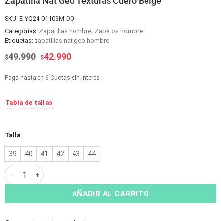
Zapatilla Nat Geo Texturas Cuero Beige
SKU:
E-YQ24-01103M-D0
Categorías:
Zapatillas hombre
,
Zapatos hombre
Etiquetas:
zapatillas nat geo hombre
El
El
49.990
42.990
$
$
precio
precio
original
actual
Paga hasta en 6 Cuotas sin interés
era:
es:
$49.990.
$42.990.
Tabla de tallas
Alternative:
Talla
39
40
41
42
43
44
Zapatilla Nat Geo Texturas Cuero Beige cantidad
AÑADIR AL CARRITO