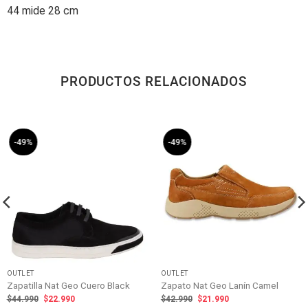
44 mide 28 cm
PRODUCTOS RELACIONADOS
-49%
-49%
OUTLET
OUTLET
Zapatilla Nat Geo Cuero Black
Zapato Nat Geo Lanín Camel
El
El
El
El
$
44.990
$
22.990
$
42.990
$
21.990
precio
precio
precio
precio