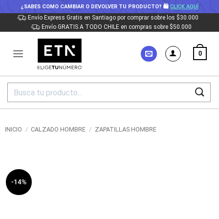
¿SABES COMO CAMBIAR O DEVOLVER TU PRODUCTO? 🛍
CLICK AQUÍ
Saltar
Envío Express Gratis en Santiago por comprar sobre los $30.000
Envío GRATIS A TODO CHILE en compras sobre $50.000
al
contenido
0
Buscar
por:
INICIO
/
CALZADO HOMBRE
/
ZAPATILLAS HOMBRE
-14%