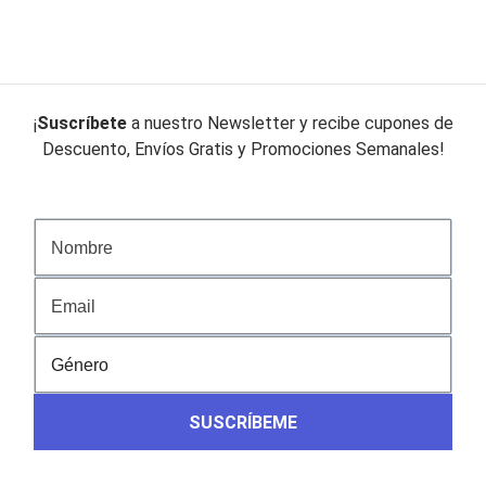
original
actual
original
actual
era:
es:
era:
es:
$44.990.
$22.990.
$42.990.
$21.990.
¡
Suscríbete
a nuestro Newsletter y recibe cupones de
Descuento, Envíos Gratis y Promociones Semanales!
SUSCRÍBEME