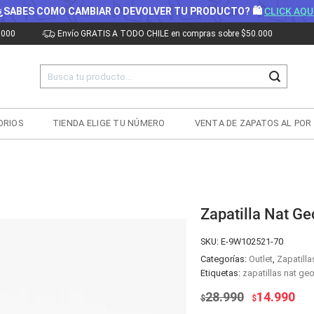
¿SABES COMO CAMBIAR O DEVOLVER TU PRODUCTO? 🛍
CLICK AQU
.000
Envío GRATIS A TODO CHILE en compras sobre $50.000
Buscar
por:
ORIOS
TIENDA ELIGE TU NÚMERO
VENTA DE ZAPATOS AL POR
Zapatilla Nat Ge
SKU:
E-9W102521-70
Categorías:
Outlet
,
Zapatilla
Etiquetas:
zapatillas nat geo
El
El
28.990
14.990
$
$
precio
pre