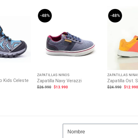
-48%
-48%
ZAPATILLAS NIÑOS
ZAPATILLAS NIÑA
o Kids Celeste
Zapatilla Navy Verazzi
Zapatilla Ost. S
El
El
El
$
26.990
$
13.990
$
24.990
$
12.99
precio
precio
precio
l
original
actual
origina
recio
era:
es:
era:
ctual
$26.990.
$13.990.
$24.99
s:
16.990.