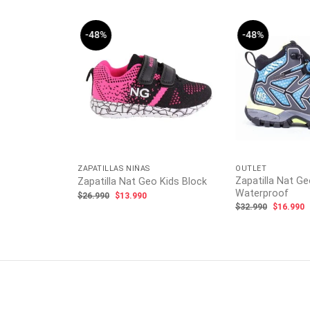
-48%
-48%
 Urbana Grey
ecio
tual
:
4.990.
ZAPATILLAS NIÑAS
OUTLET
Zapatilla Nat Ge
Zapatilla Nat Geo Kids Block
Waterproof
El
El
$
26.990
$
13.990
precio
precio
El
E
$
32.990
$
16.990
original
actual
precio
p
era:
es:
original
a
$26.990.
$13.990.
era:
e
$32.990.
$