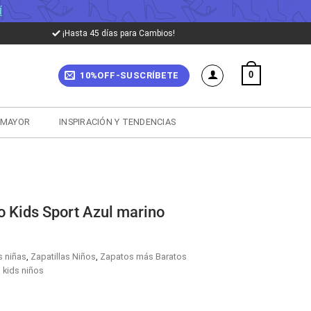
Í
¡Hasta 45 días para Cambios!
0
10%OFF-SUSCRÍBETE
 MAYOR
INSPIRACIÓN Y TENDENCIAS
o Kids Sport Azul marino
s niñas
,
Zapatillas Niños
,
Zapatos más Baratos
 kids niños
cio