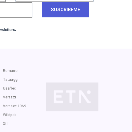
SUSCRÍBEME
sletters.
Romano
Tatuaggi
Usaflex
Verazzi
Versace 1969
Wildpair
Xti