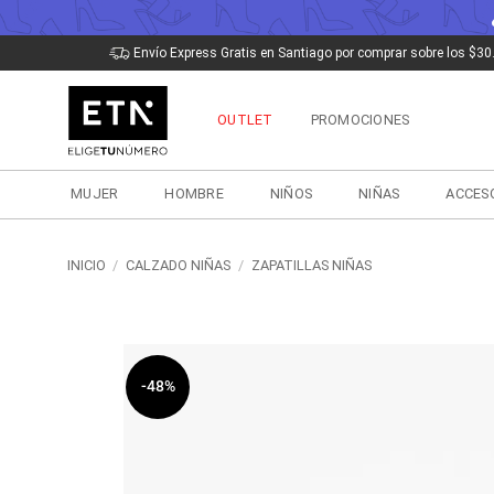
Saltar
Envío Express Gratis en Santiago por comprar sobre los $30
al
contenido
OUTLET
PROMOCIONES
MUJER
HOMBRE
NIÑOS
NIÑAS
ACCES
INICIO
/
CALZADO NIÑAS
/
ZAPATILLAS NIÑAS
-48%