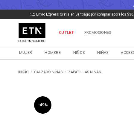
Saltar
Envío Express Gratis en Santiago por comprar sobre los $30
al
contenido
OUTLET
PROMOCIONES
MUJER
HOMBRE
NIÑOS
NIÑAS
ACCES
INICIO
/
CALZADO NIÑAS
/
ZAPATILLAS NIÑAS
-49%