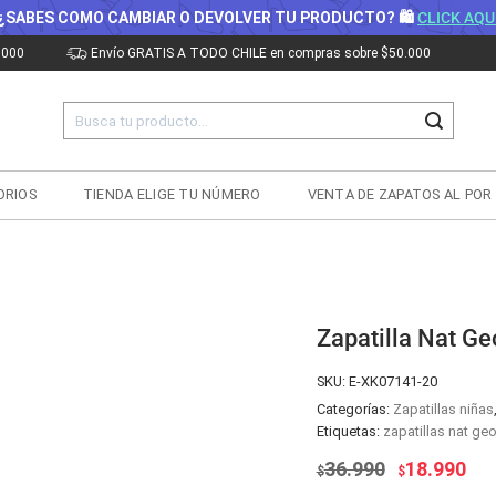
¿SABES COMO CAMBIAR O DEVOLVER TU PRODUCTO? 🛍
CLICK AQU
.000
Envío GRATIS A TODO CHILE en compras sobre $50.000
Buscar
por:
ORIOS
TIENDA ELIGE TU NÚMERO
VENTA DE ZAPATOS AL POR
Zapatilla Nat G
SKU:
E-XK07141-20
Categorías:
Zapatillas niñas
Etiquetas:
zapatillas nat geo
El
El
36.990
18.990
$
$
precio
pre