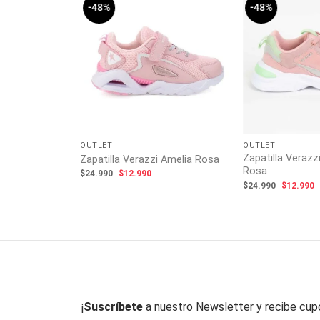
-48%
-48%
 Kids Grey
ecio
tual
:
5.990.
OUTLET
OUTLET
Zapatilla Verazz
Zapatilla Verazzi Amelia Rosa
Rosa
El
El
$
24.990
$
12.990
precio
precio
El
E
$
24.990
$
12.990
original
actual
precio
p
era:
es:
original
a
$24.990.
$12.990.
era:
e
$24.990.
$
¡
Suscríbete
a nuestro Newsletter y recibe cu