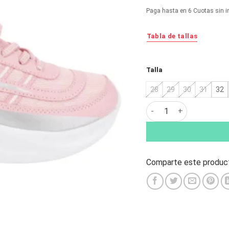
original
ac
Paga hasta en 6 Cuotas sin i
era:
es:
$36.990.
$1
Tabla de tallas
Alternative:
Talla
28
29
30
31
32
Zapatilla Nat Geo Kids
Comparte este product