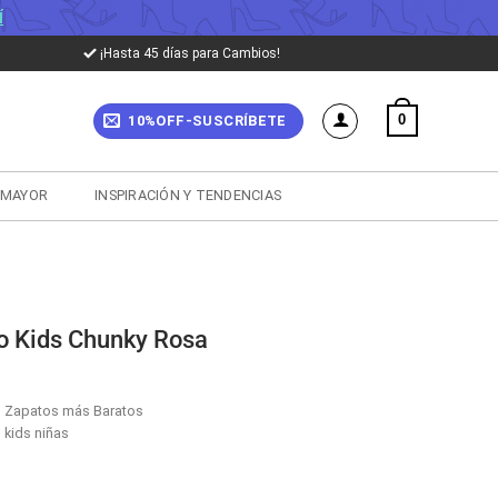
Í
¡Hasta 45 días para Cambios!
0
10%OFF-SUSCRÍBETE
 MAYOR
INSPIRACIÓN Y TENDENCIAS
eo Kids Chunky Rosa
,
Zapatos más Baratos
 kids niñas
cio