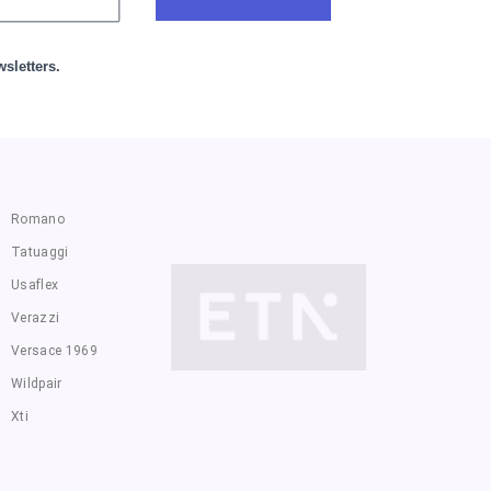
sletters.
Romano
Tatuaggi
Usaflex
Verazzi
Versace 1969
Wildpair
Xti