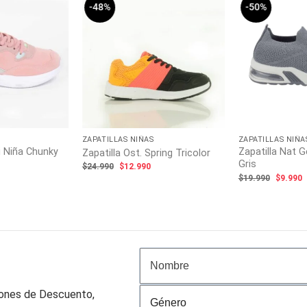
-48%
-50%
ZAPATILLAS NIÑAS
ZAPATILLAS NIÑA
i Niña Chunky
Zapatilla Nat 
Zapatilla Ost. Spring Tricolor
Gris
El
El
$
24.990
$
12.990
precio
precio
l
El
E
$
19.990
$
9.990
original
actual
recio
precio
p
era:
es:
ctual
origina
a
$24.990.
$12.990.
s:
era:
e
12.990.
$19.99
$
pones de Descuento,