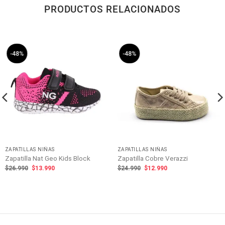
PRODUCTOS RELACIONADOS
-48%
-48%
ZAPATILLAS NIÑAS
ZAPATILLAS NIÑAS
Zapatilla Nat Geo Kids Block
Zapatilla Cobre Verazzi
El
El
El
El
$
26.990
$
13.990
$
24.990
$
12.990
precio
precio
precio
precio
original
actual
original
actual
era:
es:
era:
es:
$26.990.
$13.990.
$24.990.
$12.990.