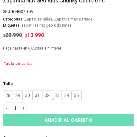
Zapatilla Nat Geo Kids Chunky Cuero Gris
SKU:
E-NG07-80A
Categorías:
Zapatillas niñas
,
Zapatos más Baratos
Etiquetas:
zapatillas nat geo kids niñas
El
El
26.990
13.990
$
$
precio
precio
original
actual
Paga hasta en 6 Cuotas sin interés
era:
es:
$26.990.
$13.990.
Tabla de tallas
Alternative:
Talla
28
29
30
31
32
33
34
35
Zapatilla Nat Geo Kids Chunky Cuero Gris cantidad
AÑADIR AL CARRITO