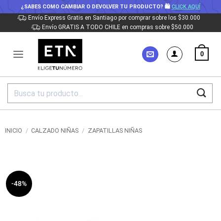
¿SABES COMO CAMBIAR O DEVOLVER TU PRODUCTO? 🛍
CLICK AQUÍ
Saltar
Envío Express Gratis en Santiago por comprar sobre los $30.000
Envío GRATIS A TODO CHILE en compras sobre $50.000
al
contenido
0
Buscar
por:
INICIO
/
CALZADO NIÑAS
/
ZAPATILLAS NIÑAS
-48%