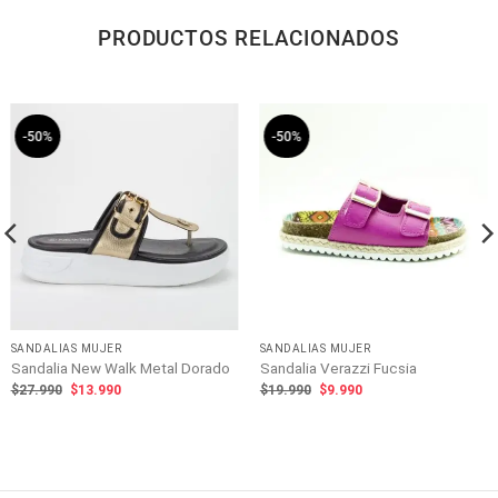
PRODUCTOS RELACIONADOS
-50%
-50%
SANDALIAS MUJER
SANDALIAS MUJER
Sandalia New Walk Metal Dorado
Sandalia Verazzi Fucsia
El
El
El
El
$
27.990
$
13.990
$
19.990
$
9.990
precio
precio
precio
precio
original
actual
original
actual
era:
es:
era:
es:
$27.990.
$13.990.
$19.990.
$9.990.