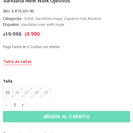
Sandalia New Walk Ojetillos
SKU:
E-875-301-90
Categorías:
Outlet
,
Sandalias mujer
,
Zapatos más Baratos
Etiquetas:
sandalias new walk mujer
El
El
19.990
9.990
$
$
precio
precio
original
actual
Paga hasta en 6 Cuotas sin interés
era:
es:
$19.990.
$9.990.
Tabla de tallas
Alternative:
Talla
35
36
37
38
39
Sandalia New Walk Ojetillos cantidad
AÑADIR AL CARRITO