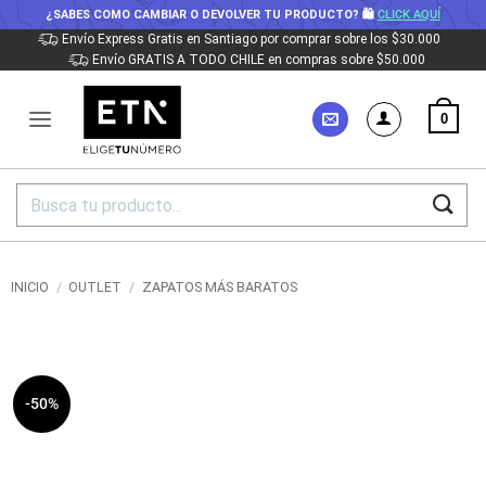
¿SABES COMO CAMBIAR O DEVOLVER TU PRODUCTO? 🛍
CLICK AQUÍ
Saltar
Envío Express Gratis en Santiago por comprar sobre los $30.000
Envío GRATIS A TODO CHILE en compras sobre $50.000
al
contenido
0
Buscar
por:
INICIO
/
OUTLET
/
ZAPATOS MÁS BARATOS
-50%