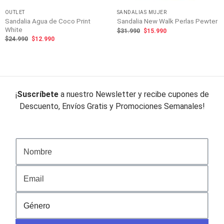
OUTLET
SANDALIAS MUJER
Sandalia Agua de Coco Print
Sandalia New Walk Perlas Pewter
White
El
El
$
31.990
$
15.990
precio
precio
El
El
$
24.990
$
12.990
original
actual
precio
precio
era:
es:
original
actual
$31.990.
$15.990.
era:
es:
$24.990.
$12.990.
¡
Suscríbete
a nuestro Newsletter y recibe cupones de
Descuento, Envíos Gratis y Promociones Semanales!