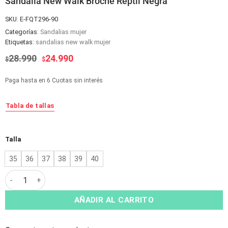
Sandalia New Walk Broche Reptil Negra
SKU:
E-FQT296-90
Categorías:
Sandalias mujer
Etiquetas:
sandalias new walk mujer
El
El
28.990
24.990
$
$
precio
precio
original
actual
Paga hasta en 6 Cuotas sin interés
era:
es:
$28.990.
$24.990.
Tabla de tallas
Alternative:
Talla
35
36
37
38
39
40
Sandalia New Walk Broche Reptil Negra cantidad
AÑADIR AL CARRITO