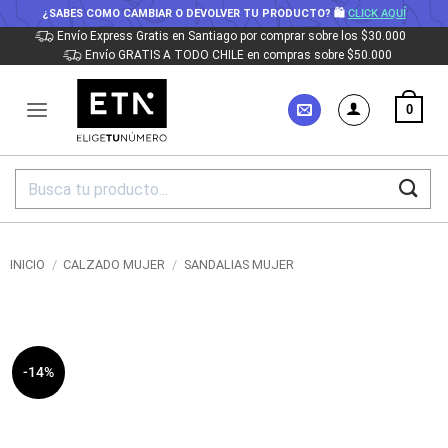
¿SABES COMO CAMBIAR O DEVOLVER TU PRODUCTO? 🛍
CLICK AQUÍ
Saltar
Envío Express Gratis en Santiago por comprar sobre los $30.000
Envío GRATIS A TODO CHILE en compras sobre $50.000
al
contenido
0
Buscar
por:
INICIO
/
CALZADO MUJER
/
SANDALIAS MUJER
-14%