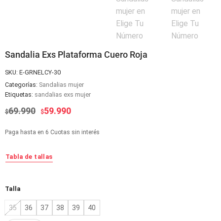
Sandalia Exs Plataforma Cuero Roja
SKU:
E-GRNELCY-30
Categorías:
Sandalias mujer
Etiquetas:
sandalias exs mujer
El
El
69.990
59.990
$
$
precio
precio
original
actual
Paga hasta en 6 Cuotas sin interés
era:
es:
$69.990.
$59.990.
Tabla de tallas
Alternative:
Talla
35
36
37
38
39
40