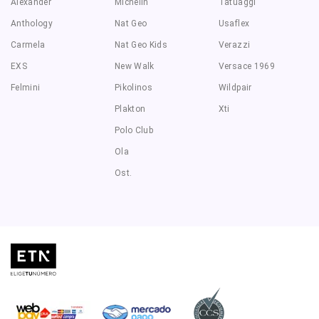
Alexander
Michelin
Tatuaggi
Anthology
Nat Geo
Usaflex
Carmela
Nat Geo Kids
Verazzi
EXS
New Walk
Versace 1969
Felmini
Pikolinos
Wildpair
Plakton
Xti
Polo Club
Ola
Ost.