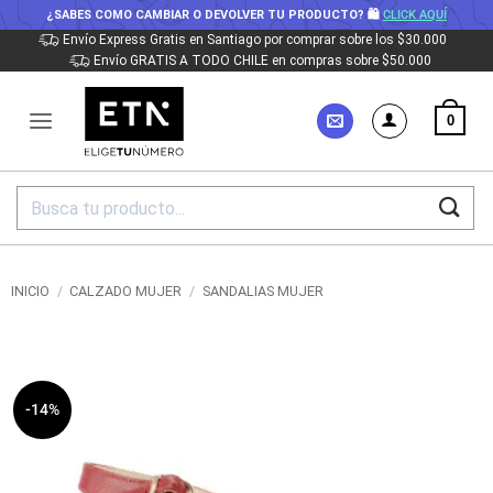
¿SABES COMO CAMBIAR O DEVOLVER TU PRODUCTO? 🛍
CLICK AQUÍ
Saltar
Envío Express Gratis en Santiago por comprar sobre los $30.000
Envío GRATIS A TODO CHILE en compras sobre $50.000
al
contenido
0
Buscar
por:
INICIO
/
CALZADO MUJER
/
SANDALIAS MUJER
-14%