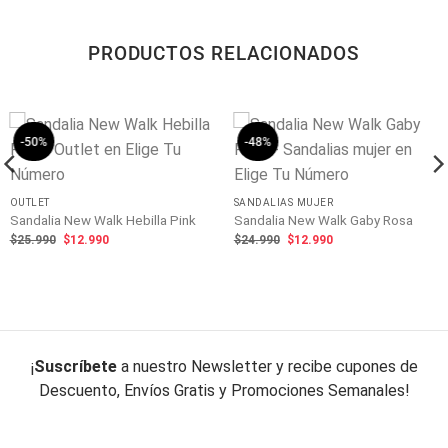
PRODUCTOS RELACIONADOS
-50%
-48%
OUTLET
SANDALIAS MUJER
Sandalia New Walk Hebilla Pink
Sandalia New Walk Gaby Rosa
El
El
El
El
$
25.990
$
12.990
$
24.990
$
12.990
precio
precio
precio
precio
original
actual
original
actual
era:
es:
era:
es:
$25.990.
$12.990.
$24.990.
$12.990.
¡
Suscríbete
a nuestro Newsletter y recibe cupones de
Descuento, Envíos Gratis y Promociones Semanales!