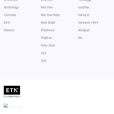
Anthology
Nat Geo
Usaflex
Carmela
Nat Geo Kids
Verazzi
EXS
New Walk
Versace 1969
Felmini
Pikolinos
Wildpair
Plakton
Xti
Polo Club
Ola
Ost.