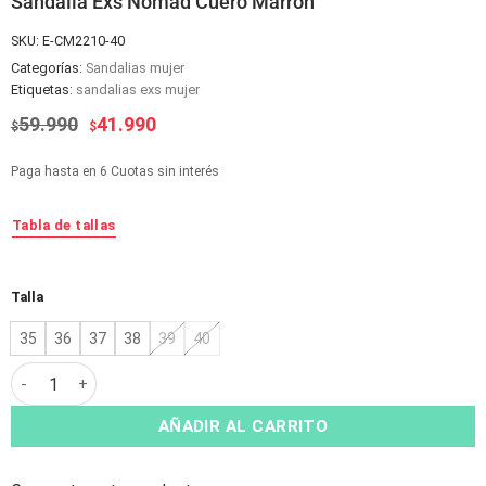
Sandalia Exs Nomad Cuero Marrón
SKU:
E-CM2210-40
Categorías:
Sandalias mujer
Etiquetas:
sandalias exs mujer
El
El
59.990
41.990
$
$
precio
precio
original
actual
Paga hasta en 6 Cuotas sin interés
era:
es:
$59.990.
$41.990.
Tabla de tallas
Alternative:
Talla
35
36
37
38
39
40
Sandalia Exs Nomad Cuero Marrón cantidad
AÑADIR AL CARRITO