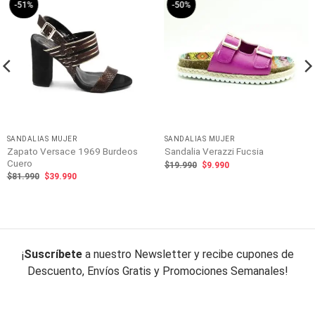
-51%
-50%
SANDALIAS MUJER
SANDALIAS MUJER
Zapato Versace 1969 Burdeos
Sandalia Verazzi Fucsia
Cuero
El
El
$
19.990
$
9.990
precio
precio
El
El
$
81.990
$
39.990
original
actual
precio
precio
era:
es:
original
actual
$19.990.
$9.990.
era:
es:
$81.990.
$39.990.
¡
Suscríbete
a nuestro Newsletter y recibe cupones de
Descuento, Envíos Gratis y Promociones Semanales!