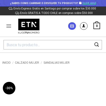
¿SABES COMO CAMBIAR O DEVOLVER TU PRODUCTO? 🛍
CLICK AQUÍ
Saltar
Envío Express Gratis en Santiago por comprar sobre los $30.000
Envío GRATIS A TODO CHILE en compras sobre $50.000
al
contenido
0
Buscar
por:
INICIO
/
CALZADO MUJER
/
SANDALIAS MUJER
-30%