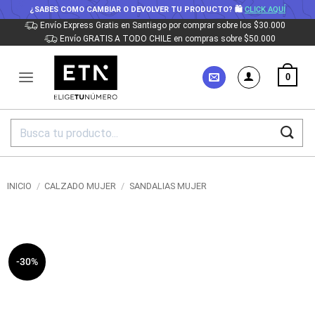
¿SABES COMO CAMBIAR O DEVOLVER TU PRODUCTO? 🛍
CLICK AQUÍ
Saltar
Envío Express Gratis en Santiago por comprar sobre los $30.000
Envío GRATIS A TODO CHILE en compras sobre $50.000
al
contenido
0
Buscar
por:
INICIO
/
CALZADO MUJER
/
SANDALIAS MUJER
-30%