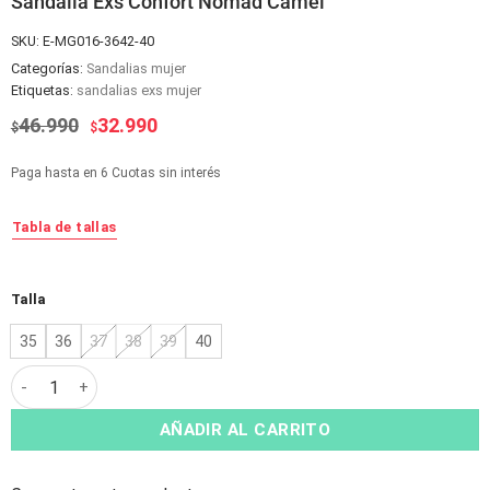
Sandalia Exs Confort Nomad Camel
SKU:
E-MG016-3642-40
Categorías:
Sandalias mujer
Etiquetas:
sandalias exs mujer
El
El
46.990
32.990
$
$
precio
precio
original
actual
Paga hasta en 6 Cuotas sin interés
era:
es:
$46.990.
$32.990.
Tabla de tallas
Alternative:
Talla
35
36
37
38
39
40
Sandalia Exs Confort Nomad Camel cantidad
AÑADIR AL CARRITO