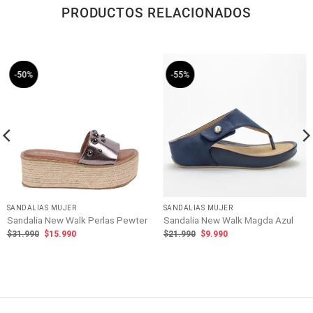
PRODUCTOS RELACIONADOS
-50%
-55%
SANDALIAS MUJER
SANDALIAS MUJER
Sandalia New Walk Perlas Pewter
Sandalia New Walk Magda Azul
El
El
El
El
$
31.990
$
15.990
$
21.990
$
9.990
precio
precio
precio
precio
original
actual
original
actual
era:
es:
era:
es:
$31.990.
$15.990.
$21.990.
$9.990.