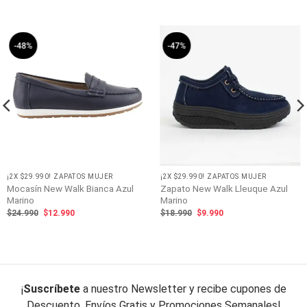
-48%
-47%
¡2X $29.990! ZAPATOS MUJER
¡2X $29.990! ZAPATOS MUJER
Mocasín New Walk Bianca Azul
Zapato New Walk Lleuque Azul
Marino
Marino
El
El
El
El
$
24.990
$
12.990
$
18.990
$
9.990
precio
precio
precio
precio
original
actual
original
actual
era:
es:
era:
es:
$24.990.
$12.990.
$18.990.
$9.990.
¡
Suscríbete
a nuestro Newsletter y recibe cupones de
Descuento, Envíos Gratis y Promociones Semanales!