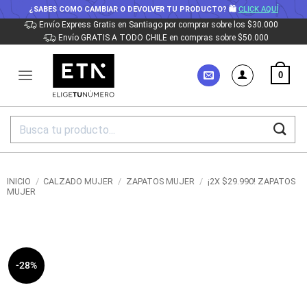
¿SABES COMO CAMBIAR O DEVOLVER TU PRODUCTO? 🛍
CLICK AQUÍ
Saltar
Envío Express Gratis en Santiago por comprar sobre los $30.000
Envío GRATIS A TODO CHILE en compras sobre $50.000
al
contenido
0
Buscar
por:
INICIO
/
CALZADO MUJER
/
ZAPATOS MUJER
/
¡2X $29.990! ZAPATOS
MUJER
-28%