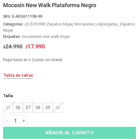
Mocasín New Walk Plataforma Negro
SKU:
E-ADQ61113B-90
Categorías:
¡2x $29.990! Zapatos Mujer
,
Mocasines y Alpargatas
,
Zapatos
Mujer
Etiquetas:
mocasines new walk mujer
El
El
24.990
17.990
$
$
precio
precio
original
actual
Paga hasta en 6 Cuotas sin interés
era:
es:
$24.990.
$17.990.
Tabla de tallas
Alternative:
Talla
35
36
37
38
39
40
Mocasín New Walk Plataforma Negro cantidad
AÑADIR AL CARRITO