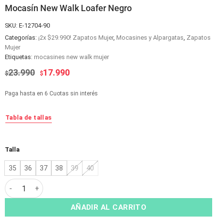
Mocasín New Walk Loafer Negro
SKU:
E-12704-90
Categorías:
¡2x $29.990! Zapatos Mujer
,
Mocasines y Alpargatas
,
Zapatos
Mujer
Etiquetas:
mocasines new walk mujer
El
El
23.990
17.990
$
$
precio
precio
original
actual
Paga hasta en 6 Cuotas sin interés
era:
es:
$23.990.
$17.990.
Tabla de tallas
Alternative:
Talla
35
36
37
38
39
40
Mocasín New Walk Loafer Negro cantidad
AÑADIR AL CARRITO