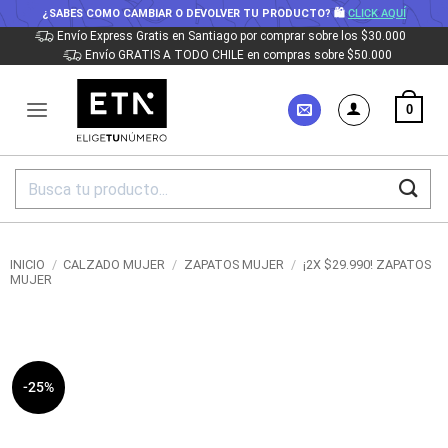
¿SABES COMO CAMBIAR O DEVOLVER TU PRODUCTO? 🛍
CLICK AQUÍ
Saltar
Envío Express Gratis en Santiago por comprar sobre los $30.000
Envío GRATIS A TODO CHILE en compras sobre $50.000
al
contenido
0
Buscar
por:
INICIO
/
CALZADO MUJER
/
ZAPATOS MUJER
/
¡2X $29.990! ZAPATOS
MUJER
-25%