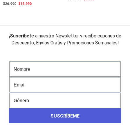
precio
precio
El
El
$
26.990
$
18.990
original
actual
precio
precio
era:
es:
original
actual
$21.990.
$9.990.
era:
es:
$26.990.
$18.990.
¡
Suscríbete
a nuestro Newsletter y recibe cupones de
Descuento, Envíos Gratis y Promociones Semanales!
SUSCRÍBEME