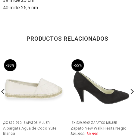
39 mide 25 cm
40 mide 25,5 cm
PRODUCTOS RELACIONADOS
-30%
-55%
¡2X $29.990! ZAPATOS MUJER
¡2X $29.990! ZAPATOS MUJER
Alpargata Agua de Coco Yute
Zapato New Walk Fiesta Negro
Blanca
El
El
$
21.990
$
9.990