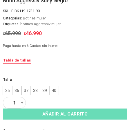
Botín Aggressiv Suey Negro
SKU:
E-BK119-1781-90
Categorías:
Botines mujer
Etiquetas:
botines aggressiv mujer
El
El
65.990
46.990
$
$
precio
precio
original
actual
Paga hasta en 6 Cuotas sin interés
era:
es:
$65.990.
$46.990.
Tabla de tallas
Alternative:
Talla
35
36
37
38
39
40
Botín Aggressiv Suey Negro cantidad
AÑADIR AL CARRITO