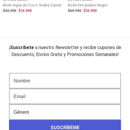
Botín Agua de Coco Snake Camel
Botín Exs Ipiales Negro
El
El
El
El
$
32.990
$
16.990
$
69.990
$
34.990
precio
precio
precio
precio
original
actual
original
actual
era:
es:
era:
es:
$32.990.
$16.990.
$69.990.
$34.990.
¡
Suscríbete
a nuestro Newsletter y recibe cupones de
Descuento, Envíos Gratis y Promociones Semanales!
SUSCRÍBEME