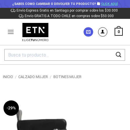
¿SABES COMO CAMBIAR O DEVOLVER TU PRODUCTO? 🛍
CLICK AQUÍ
Saltar
Envío Express Gratis en Santiago por comprar sobre los $30.000
Envío GRATIS A TODO CHILE en compras sobre $50.000
al
contenido
0
Buscar
por:
INICIO
/
CALZADO MUJER
/
BOTINES MUJER
-29%