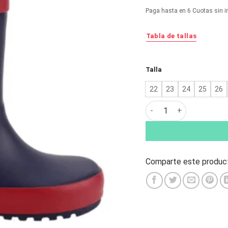
original
ac
Paga hasta en 6 Cuotas sin i
era:
es:
$23.990.
$1
Tabla de tallas
Alternative:
Talla
22
23
24
25
26
Bota de Agua Nat Geo K
Comparte este product