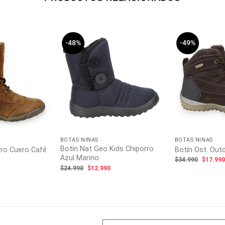
-48%
-49%
BOTAS NIÑAS
BOTAS NIÑAS
Botín Nat Geo Kids Chiporro
rro Cuero Café
Botín Ost. Out
Azul Marino
l
El
$
34.990
$
17.99
recio
precio
El
El
$
24.990
$
12.990
ctual
origina
precio
precio
s:
era:
original
actual
19.990.
$34.99
era:
es:
$24.990.
$12.990.