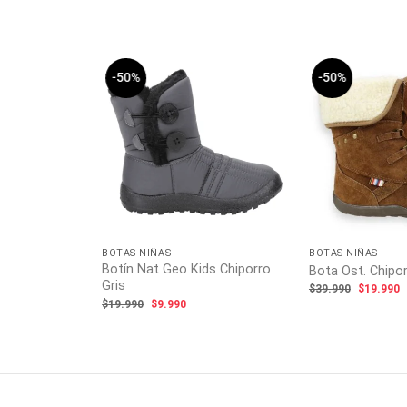
-50%
-50%
s de Nieve
ecio
tual
:
4.990.
BOTAS NIÑAS
BOTAS NIÑAS
Botín Nat Geo Kids Chiporro
Bota Ost. Chipo
Gris
El
E
$
39.990
$
19.990
precio
p
El
El
$
19.990
$
9.990
original
a
precio
precio
era:
e
original
actual
$39.990.
$
era:
es:
$19.990.
$9.990.