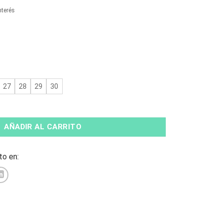
tual
nterés
9.990.
27
28
29
30
ids Azul Marino cantidad
AÑADIR AL CARRITO
o en: