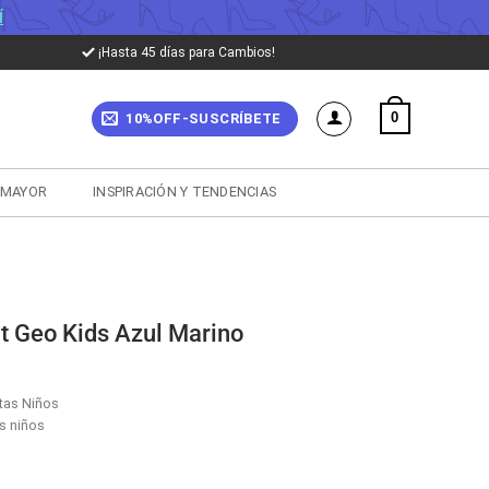
Í
¡Hasta 45 días para Cambios!
0
10%OFF-SUSCRÍBETE
 MAYOR
INSPIRACIÓN Y TENDENCIAS
t Geo Kids Azul Marino
tas Niños
s niños
cio