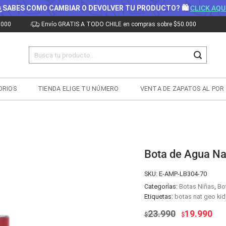
¿SABES COMO CAMBIAR O DEVOLVER TU PRODUCTO? 🛍
CLICK AQU
.000
Envío GRATIS A TODO CHILE en compras sobre $50.000
Buscar
por:
ORIOS
TIENDA ELIGE TU NÚMERO
VENTA DE ZAPATOS AL POR
Bota de Agua Na
SKU:
E-AMP-LB304-70
Categorías:
Botas Niñas
,
Bo
Etiquetas:
botas nat geo kid
El
El
23.990
19.990
$
$
precio
pre