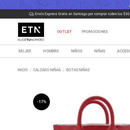
Saltar
Envío Express Gratis en Santiago por comprar sobre los $30
al
contenido
OUTLET
PROMOCIONES
MUJER
HOMBRE
NIÑOS
NIÑAS
ACCES
INICIO
/
CALZADO NIÑAS
/
BOTAS NIÑAS
-17%