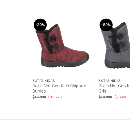
-30%
-50%
ds Polar
ecio
tual
:
4.990.
BOTAS NIÑAS
BOTAS NIÑAS
Botín Nat Geo Kids Chiporro
Botín Nat Geo K
Burdeo
Gris
El
El
El
El
$
19.990
$
13.990
$
19.990
$
9.990
precio
precio
precio
pr
original
actual
original
ac
era:
es:
era:
es
$19.990.
$13.990.
$19.990.
$9