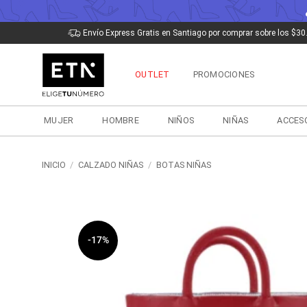
Saltar
Envío Express Gratis en Santiago por comprar sobre los $30
al
contenido
OUTLET
PROMOCIONES
MUJER
HOMBRE
NIÑOS
NIÑAS
ACCES
INICIO
/
CALZADO NIÑAS
/
BOTAS NIÑAS
-17%