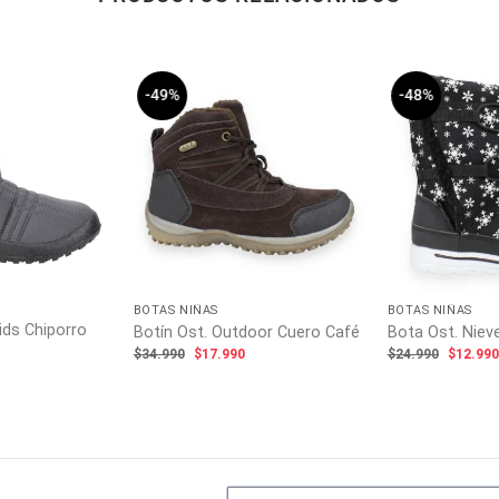
-49%
-48%
BOTAS NIÑAS
BOTAS NIÑAS
ids Chiporro
Botín Ost. Outdoor Cuero Café
Bota Ost. Niev
El
El
El
$
34.990
$
17.990
$
24.990
$
12.99
precio
precio
precio
original
actual
origina
ecio
era:
es:
era:
tual
$34.990.
$17.990.
$24.99
:
.990.