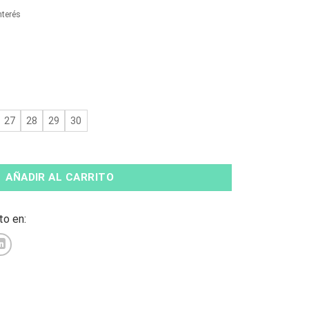
tual
nterés
9.990.
27
28
29
30
ids Azul Marino cantidad
AÑADIR AL CARRITO
o en: