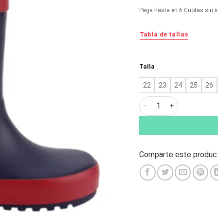
original
ac
Paga hasta en 6 Cuotas sin i
era:
es:
$23.990.
$1
Tabla de tallas
Alternative:
Talla
22
23
24
25
26
Bota de Agua Nat Geo K
Comparte este product