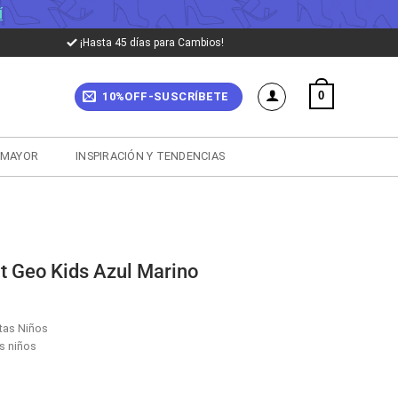
Í
¡Hasta 45 días para Cambios!
0
10%OFF-SUSCRÍBETE
 MAYOR
INSPIRACIÓN Y TENDENCIAS
t Geo Kids Azul Marino
tas Niños
s niños
cio