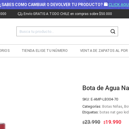
¿SABES COMO CAMBIAR O DEVOLVER TU PRODUCTO? 🛍
CLICK AQU
.000
Envío GRATIS A TODO CHILE en compras sobre $50.000
Buscar
por:
ORIOS
TIENDA ELIGE TU NÚMERO
VENTA DE ZAPATOS AL POR
Bota de Agua Na
SKU:
E-AMP-LB304-70
Categorías:
Botas Niñas
,
Bo
Etiquetas:
botas nat geo kid
El
El
23.990
19.990
$
$
precio
pre