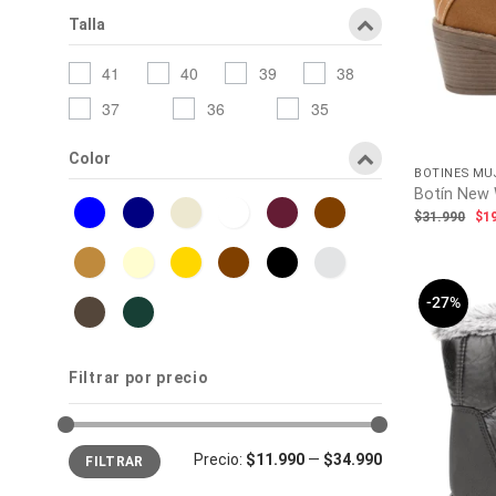
Talla
41
40
39
38
37
36
35
Color
BOTINES MU
Botín New 
El
$
31.990
$
1
pr
ori
era
$31
-27%
Filtrar por precio
Precio
Precio
Precio:
$11.990
—
$34.990
FILTRAR
mínimo
máximo