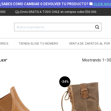
¿SABES COMO CAMBIAR O DEVOLVER TU PRODUCTO? 🛍
CLICK AQU
.000
Envío GRATIS A TODO CHILE en compras sobre $50.000
Buscar
por:
ORIOS
TIENDA ELIGE TU NÚMERO
VENTA DE ZAPATOS AL POR
Mostrando 1–30 
JER”
-34%