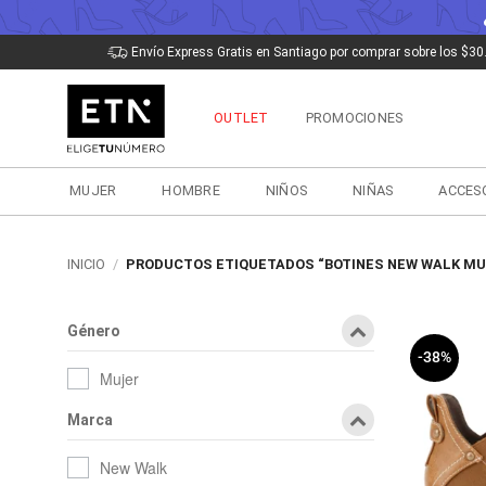
Saltar
Envío Express Gratis en Santiago por comprar sobre los $30
al
contenido
OUTLET
PROMOCIONES
MUJER
HOMBRE
NIÑOS
NIÑAS
ACCES
INICIO
/
PRODUCTOS ETIQUETADOS “BOTINES NEW WALK MU
Género
-38%
Mujer
Marca
New Walk