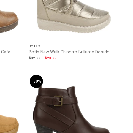
BOTAS
n Café
Botín New Walk Chiporro Brillante Dorado
El
El
$
32.990
$
23.990
precio
precio
original
actual
era:
es:
$32.990.
$23.990.
-30%