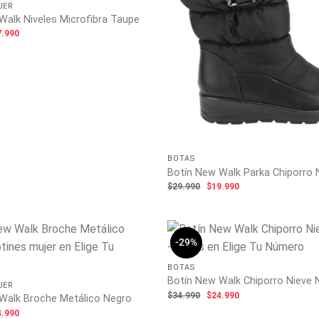
JER
Walk Niveles Microfibra Taupe
El
7.990
ecio
precio
ginal
actual
:
es:
.990.
$27.990.
BOTAS
Botín New Walk Parka Chiporro
El
El
$
29.990
$
19.990
precio
precio
original
actual
era:
es:
$29.990.
$19.990.
-29%
BOTAS
Botín New Walk Chiporro Nieve 
JER
El
El
$
34.990
$
24.990
Walk Broche Metálico Negro
precio
precio
El
4.990
original
actual