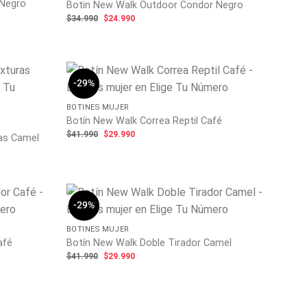
 Negro
Botin New Walk Outdoor Condor Negro
El
El
$
34.990
$
24.990
precio
precio
original
actual
era:
es:
$34.990.
$24.990.
-29%
BOTINES MUJER
Botín New Walk Correa Reptil Café
El
El
$
41.990
$
29.990
as Camel
precio
precio
original
actual
era:
es:
$41.990.
$29.990.
-29%
BOTINES MUJER
afé
Botín New Walk Doble Tirador Camel
El
El
$
41.990
$
29.990
precio
precio
original
actual
era:
es:
$41.990.
$29.990.