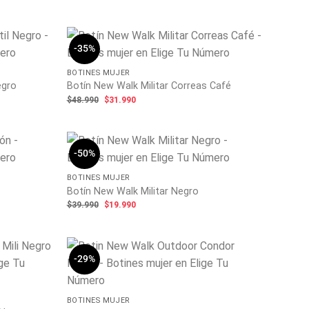
era:
es:
$37.990.
$26.990.
-35%
BOTINES MUJER
egro
Botín New Walk Militar Correas Café
El
El
$
48.990
$
31.990
precio
precio
original
actual
era:
es:
$48.990.
$31.990.
-50%
BOTINES MUJER
Botín New Walk Militar Negro
El
El
$
39.990
$
19.990
precio
precio
original
actual
era:
es:
$39.990.
$19.990.
-29%
BOTINES MUJER