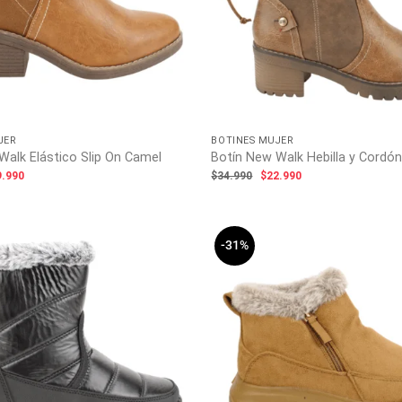
JER
BOTINES MUJER
Walk Elástico Slip On Camel
Botín New Walk Hebilla y Cordó
El
El
El
9.990
$
34.990
$
22.990
ecio
precio
precio
precio
ginal
actual
original
actual
:
es:
era:
es:
.990.
$19.990.
$34.990.
$22.990.
-31%