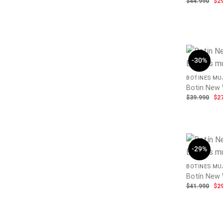
El
$
44.990
$
2
pr
ori
era
$44
-30%
BOTINES MU
Botin New 
El
$
39.990
$
2
pr
ori
era
$39
-29%
BOTINES MU
Botín New 
El
$
41.990
$
2
pr
ori
era
$41