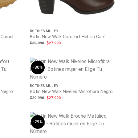
BOTINES MUJER
 Camel
Botín New Walk Comfort Hebilla Café
El
El
$
39.990
$
27.990
precio
precio
original
actual
era:
es:
$39.990.
$27.990.
-30%
BOTINES MUJER
 Negro
Botín New Walk Niveles Microfibra Negro
El
El
$
39.990
$
27.990
precio
precio
original
actual
era:
es:
$39.990.
$27.990.
-29%