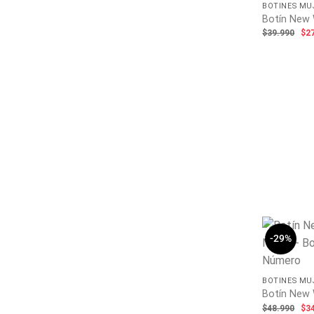
BOTINES MU
Botín New 
El
$
39.990
$
2
pr
ori
era
$39
-29%
BOTINES MU
Botín New 
El
$
48.990
$
3