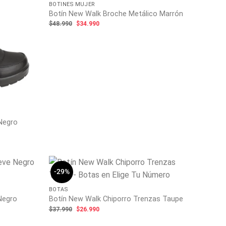
BOTINES MUJER
Botín New Walk Broche Metálico Marrón
El
El
$
48.990
$
34.990
precio
precio
original
actual
era:
es:
$48.990.
$34.990.
 Negro
-29%
BOTAS
Negro
Botín New Walk Chiporro Trenzas Taupe
El
El
$
37.990
$
26.990
precio
precio
original
actual