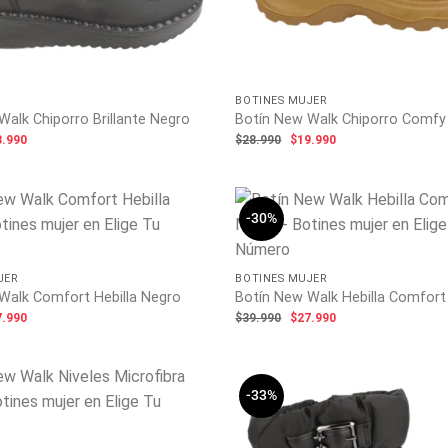
BOTINES MUJER
Walk Chiporro Brillante Negro
Botín New Walk Chiporro Comfy
El
El
El
3.990
$
28.990
$
19.990
ecio
precio
precio
precio
ginal
actual
original
actual
:
es:
era:
es:
.990.
$23.990.
$28.990.
$19.990.
-30%
JER
BOTINES MUJER
Walk Comfort Hebilla Negro
Botín New Walk Hebilla Comfort
El
El
El
7.990
$
39.990
$
27.990
ecio
precio
precio
precio
ginal
actual
original
actual
:
es:
era:
es:
.990.
$27.990.
$39.990.
$27.990.
-33%