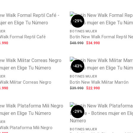
ecio
precio
era:
es:
ginal
actual
$34.990.
$24.990.
:
es:
.990.
$34.990.
-29%
JER
BOTINES MUJER
Walk Formal Reptil Café
Botín New Walk Formal Reptil N
El
El
El
4.990
$
48.990
$
34.990
ecio
precio
precio
precio
ginal
actual
original
actual
:
es:
era:
es:
.990.
$34.990.
$48.990.
$34.990.
-43%
JER
BOTINES MUJER
Walk Militar Correas Negro
Botín New Walk Militar Marrón
El
El
El
4.990
$
39.990
$
22.990
ecio
precio
precio
precio
ginal
actual
original
actual
:
es:
era:
es:
.990.
$34.990.
$39.990.
$22.990.
-29%
JER
Walk Plataforma Mili Negro
BOTINES MUJER