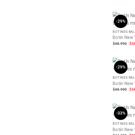
pr
ori
era
$48
-29%
BOTINES MU
Botín New 
El
$
48.990
$
3
pr
ori
era
$48
-29%
BOTINES MU
Botín New 
El
$
48.990
$
3
pr
ori
era
$48
-33%
BOTINES MU
Botín New 