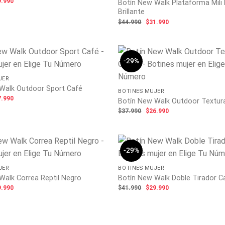
El
9.990
Botín New Walk Plataforma Mili
ecio
precio
Brillante
ginal
actual
El
El
:
es:
$
44.990
$
31.990
precio
precio
.990.
$29.990.
original
actual
era:
es:
$44.990.
$31.990.
-29%
JER
Walk Outdoor Sport Café
BOTINES MUJER
El
7.990
Botín New Walk Outdoor Textur
ecio
precio
El
El
ginal
actual
$
37.990
$
26.990
precio
precio
:
es:
original
actual
.990.
$27.990.
era:
es:
$37.990.
$26.990.
-29%
JER
BOTINES MUJER
Walk Correa Reptil Negro
Botín New Walk Doble Tirador C
El
El
El
9.990
$
41.990
$
29.990
ecio
precio
precio
precio
ginal
actual
original
actual
:
es:
era:
es:
.990.
$29.990.
$41.990.
$29.990.