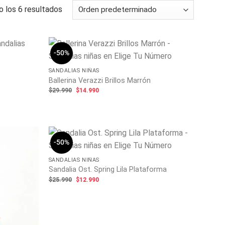
 los 6 resultados
-50%
SANDALIAS NIÑAS
Ballerina Verazzi Brillos Marrón
El
El
$
29.990
$
14.990
precio
precio
original
actual
era:
es:
$29.990.
$14.990.
-50%
SANDALIAS NIÑAS
Sandalia Ost. Spring Lila Plataforma
El
El
$
25.990
$
12.990
precio
precio
original
actual
era:
es:
$25.990.
$12.990.