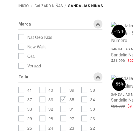
INICIO
/
CALZADO NIÑAS
/
SANDALIAS NIÑAS
Marca
-13%
Nat Geo Kids
New Walk
SANDALIAS 
Sandalia Na
Ost.
El
$
31.990
$
2
pr
Verazzi
ori
era
$31
Talla
-55%
41
40
39
38
SANDALIAS 
37
36
35
34
Sandalia N
El
$
21.990
$
9
33
32
31
30
pr
ori
29
28
27
26
era
$21
25
24
23
22