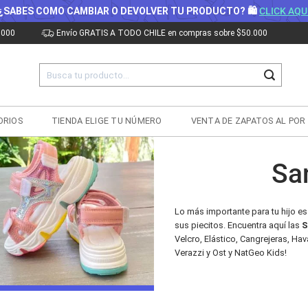
¿SABES COMO CAMBIAR O DEVOLVER TU PRODUCTO? 🛍
CLICK AQU
.000
Envío GRATIS A TODO CHILE en compras sobre $50.000
Buscar
por:
ORIOS
TIENDA ELIGE TU NÚMERO
VENTA DE ZAPATOS AL POR
Sa
Lo más importante para tu hijo e
sus piecitos. Encuentra aquí las
S
Velcro, Elástico, Cangrejeras, Hav
Verazzi y Ost y NatGeo Kids!