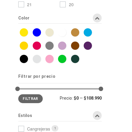
21
20
Color
Filtrar por precio
Precio
Precio
Precio:
$0
—
$108.990
FILTRAR
mínimo
máximo
Estilos
Cangrejeras
1