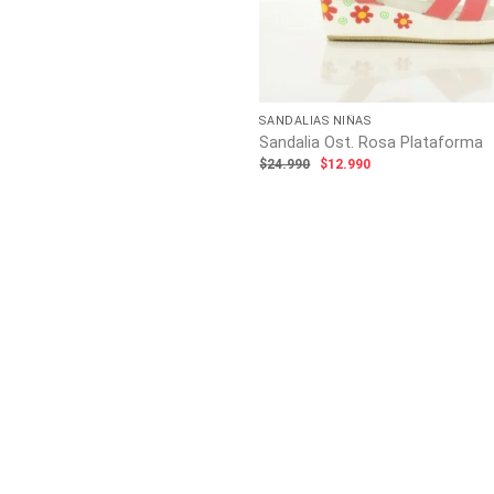
SANDALIAS NIÑAS
Sandalia Ost. Rosa Plataforma
El
El
$
24.990
$
12.990
precio
precio
original
actual
era:
es:
$24.990.
$12.990.