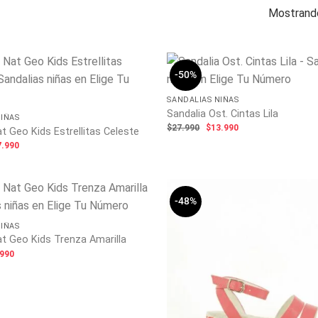
Mostrando
-50%
SANDALIAS NIÑAS
Sandalia Ost. Cintas Lila
NIÑAS
El
El
$
27.990
$
13.990
t Geo Kids Estrellitas Celeste
precio
precio
El
7.990
original
actual
ecio
precio
era:
es:
ginal
actual
$27.990.
$13.990.
:
es:
.990.
$27.990.
-48%
NIÑAS
at Geo Kids Trenza Amarilla
El
.990
ecio
precio
ginal
actual
:
es:
.990.
$9.990.