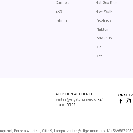
Carmela
Nat Geo Kids
EXS
New Walk
Felmini
Pikolinos
Plakton
Polo Club
Ola
Ost.
ATENCIÓN AL CLIENTE
REDES SO
ventas@eligetunumero.cl
- 24
hrs en RRSS
aqueral, Parcela 4, Lote 1, Sitio 9, Lampa.
ventas@eligetunumero.cl/
+569587905