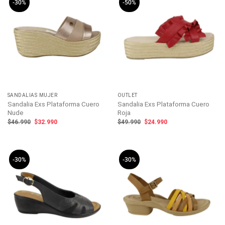
-30%
-50%
SANDALIAS MUJER
OUTLET
Sandalia Exs Plataforma Cuero
Sandalia Exs Plataforma Cuero
Nude
Roja
El
El
El
El
$
46.990
$
32.990
$
49.990
$
24.990
precio
precio
precio
precio
original
actual
original
actual
era:
es:
era:
es:
$46.990.
$32.990.
$49.990.
$24.990.
-30%
-30%