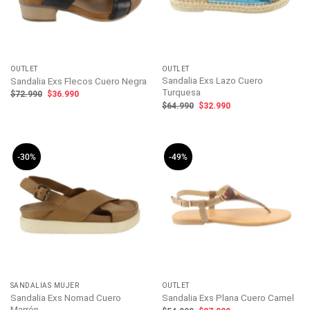
OUTLET
OUTLET
Sandalia Exs Lazo Cuero
Sandalia Exs Flecos Cuero Negra
Turquesa
El
El
$
72.990
$
36.990
precio
precio
El
El
$
64.990
$
32.990
original
actual
precio
precio
era:
es:
original
actual
$72.990.
$36.990.
era:
es:
$64.990.
$32.990.
-30%
-49%
SANDALIAS MUJER
OUTLET
Sandalia Exs Nomad Cuero
Sandalia Exs Plana Cuero Camel
Marrón