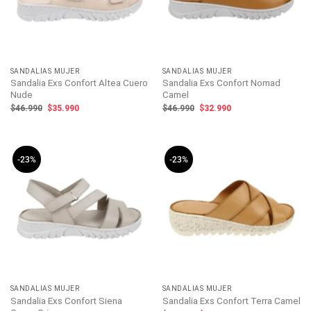
SANDALIAS MUJER
SANDALIAS MUJER
Sandalia Exs Confort Altea Cuero
Sandalia Exs Confort Nomad
Nude
Camel
El
El
El
El
$
46.990
$
35.990
$
46.990
$
32.990
precio
precio
precio
precio
original
actual
original
actual
era:
es:
era:
es:
$46.990.
$35.990.
$46.990.
$32.990.
-23%
-23%
SANDALIAS MUJER
SANDALIAS MUJER
Sandalia Exs Confort Siena
Sandalia Exs Confort Terra Camel