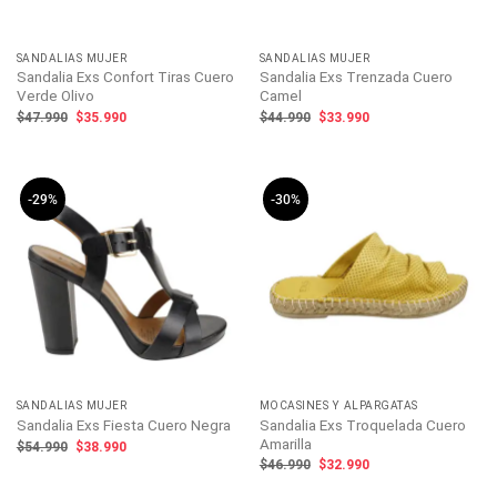
SANDALIAS MUJER
SANDALIAS MUJER
Sandalia Exs Confort Tiras Cuero
Sandalia Exs Trenzada Cuero
Verde Olivo
Camel
El
El
El
El
$
47.990
$
35.990
$
44.990
$
33.990
precio
precio
precio
precio
original
actual
original
actual
era:
es:
era:
es:
$47.990.
$35.990.
$44.990.
$33.990.
-29%
-30%
SANDALIAS MUJER
MOCASINES Y ALPARGATAS
Sandalia Exs Troquelada Cuero
Sandalia Exs Fiesta Cuero Negra
Amarilla
El
El
$
54.990
$
38.990
precio
precio
El
El
$
46.990
$
32.990
original
actual
precio
precio
era:
es:
original
actual