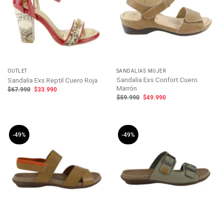
OUTLET
SANDALIAS MUJER
Sandalia Exs Confort Cuero
Sandalia Exs Reptil Cuero Roja
Marrón
El
El
$
67.990
$
33.990
precio
precio
El
El
$
59.990
$
49.990
original
actual
precio
precio
era:
es:
original
actual
$67.990.
$33.990.
era:
es:
$59.990.
$49.990.
-49%
-49%