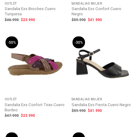
OUTLET
SANDALIAS MUJER
Sandalia Exs Broches Cuero
Sandalia Exs Confort Cuero
Turquesa
Negro
El
El
El
El
$
46.990
$
23.990
$
59.990
$
41.990
precio
precio
precio
precio
original
actual
original
actual
era:
es:
era:
es:
$46.990.
$23.990.
$59.990.
$41.990.
-50%
-30%
OUTLET
SANDALIAS MUJER
Sandalia Exs Confort Tiras Cuero
Sandalia Exs Fiesta Cuero Negro
Burdeo
El
El
$
59.990
$
41.990
precio
precio
El
El
$
47.990
$
23.990
original
actual
precio
precio
era:
es:
original
actual
$59.990.
$41.990.
era:
es:
$47.990.
$23.990.