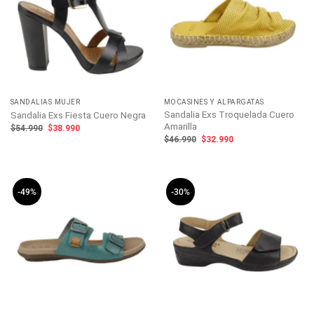
SANDALIAS MUJER
MOCASINES Y ALPARGATAS
Sandalia Exs Troquelada Cuero
Sandalia Exs Fiesta Cuero Negra
Amarilla
El
El
$
54.990
$
38.990
precio
precio
El
El
$
46.990
$
32.990
original
actual
precio
precio
era:
es:
original
actual
$54.990.
$38.990.
era:
es:
$46.990.
$32.990.
-49%
-30%