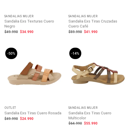
SANDALIAS MUJER
SANDALIAS MUJER
Sandalia Exs Texturas Cuero
Sandalia Exs Tiras Cruzadas
Negro
Cuero Café
El
El
El
El
$
49.990
$
34.990
$
59.990
$
41.990
precio
precio
precio
precio
original
actual
original
actual
era:
es:
era:
es:
$49.990.
$34.990.
$59.990.
$41.990.
-50%
-14%
OUTLET
SANDALIAS MUJER
Sandalia Exs Tiras Cuero
Sandalia Exs Tiras Cuero Rosada
Multicolor
El
El
$
49.990
$
24.990
precio
precio
El
El
$
64.990
$
55.990
original
actual
precio
precio
era:
es:
original
actual