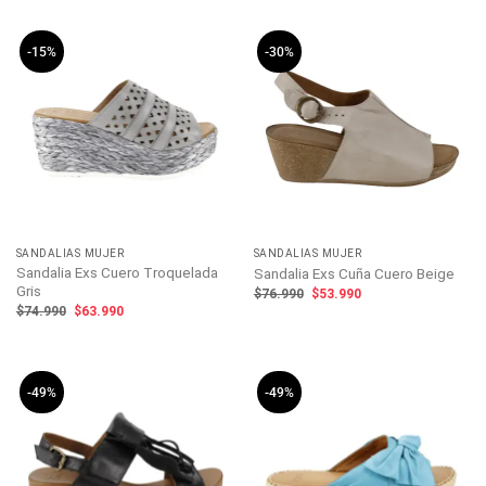
$49.990.
$24.990.
era:
es:
$64.990.
$55.990.
-15%
-30%
SANDALIAS MUJER
SANDALIAS MUJER
Sandalia Exs Cuero Troquelada
Sandalia Exs Cuña Cuero Beige
Gris
El
El
$
76.990
$
53.990
precio
precio
El
El
$
74.990
$
63.990
original
actual
precio
precio
era:
es:
original
actual
$76.990.
$53.990.
era:
es:
$74.990.
$63.990.
-49%
-49%