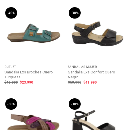
$54.990.
$38.990.
era:
es:
$46.990.
$32.990.
-49%
-30%
OUTLET
SANDALIAS MUJER
Sandalia Exs Broches Cuero
Sandalia Exs Confort Cuero
Turquesa
Negro
El
El
El
El
$
46.990
$
23.990
$
59.990
$
41.990
precio
precio
precio
precio
original
actual
original
actual
era:
es:
era:
es:
$46.990.
$23.990.
$59.990.
$41.990.
-50%
-30%