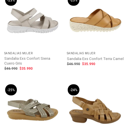
-23%
-23%
SANDALIAS MUJER
SANDALIAS MUJER
Sandalia Exs Confort Siena
Sandalia Exs Confort Terra Camel
Cuero Gris
El
El
$
46.990
$
35.990
precio
precio
El
El
$
46.990
$
35.990
original
actual
precio
precio
era:
es:
original
actual
$46.990.
$35.990.
era:
es:
$46.990.
$35.990.
-25%
-24%