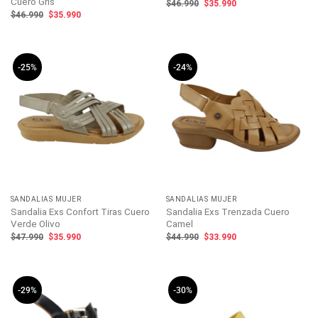
Cuero Gris
El
El
$
46.990
$
35.990
precio
precio
El
El
$
46.990
$
35.990
original
actual
precio
precio
era:
es:
original
actual
$46.990.
$35.990.
era:
es:
$46.990.
$35.990.
-25%
-24%
SANDALIAS MUJER
SANDALIAS MUJER
Sandalia Exs Confort Tiras Cuero
Sandalia Exs Trenzada Cuero
Verde Olivo
Camel
El
El
El
El
$
47.990
$
35.990
$
44.990
$
33.990
precio
precio
precio
precio
original
actual
original
actual
era:
es:
era:
es:
$47.990.
$35.990.
$44.990.
$33.990.
-29%
-30%