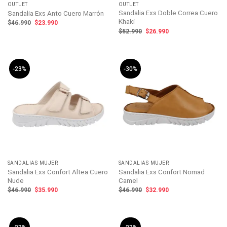
OUTLET
OUTLET
Sandalia Exs Doble Correa Cuero
Sandalia Exs Anto Cuero Marrón
Khaki
El
El
$
46.990
$
23.990
precio
precio
El
El
$
52.990
$
26.990
original
actual
precio
precio
era:
es:
original
actual
$46.990.
$23.990.
era:
es:
$52.990.
$26.990.
-23%
-30%
SANDALIAS MUJER
SANDALIAS MUJER
Sandalia Exs Confort Altea Cuero
Sandalia Exs Confort Nomad
Nude
Camel
El
El
El
El
$
46.990
$
35.990
$
46.990
$
32.990
precio
precio
precio
precio
original
actual
original
actual
era:
es:
era:
es:
$46.990.
$35.990.
$46.990.
$32.990.