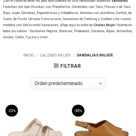
¡Con el calorcito tener los pies descubiertos es una necesidad! Nuestras
Sandalias
Favoritas son tipo Chunkys, con Plataforma, Condoritos, con Taco, Planas o de Taco
Bajo, súper Cómodas, Ergonómicas y Ortopédicas, blandas con plantillas Confort, de
Cuero, de Punta Cerrada Franciscana, Sandalias de Trekking y Outdoor o los nuevos
modelos con Velcro estilo havaianas. ¡Elige aquí tu estilo de
Chalas Mujer
favorito en
todos los colores : Sandalias Negras, Blancas, Plateadas, Doradas, Rojas, Amarillas,
Azules, Cafés, Fucsia y más!.
INICIO
/
CALZADO MUJER
/
SANDALIAS MUJER
FILTRAR
-23%
-30%